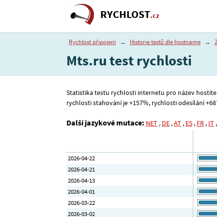
RYCHLOST
.cz
Rychlost připojení
→
Historie testů dle hostname
→
Mts.ru test rychlosti
Statistika testu rychlosti internetu pro název hostit
rychlosti stahování je +157%, rychlosti odesílání +687%
Další jazykové mutace:
NET
,
DE
,
AT
,
ES
,
FR
,
IT
2026-04-22
2026-04-21
2026-04-13
2026-04-01
2026-03-22
2026-03-02