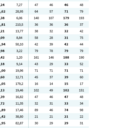
,24
7
,27
47
46
46
48
9
,62
28
,95
64
57
71
79
,38
6
,06
140
107
179
193
8
,81
210
,5
36
36
36
37
,21
13
,77
38
32
32
42
,09
8
,84
58
28
31
75
7
,94
50
,10
42
39
42
44
,98
3
,22
79
78
79
79
,42
1
,20
161
146
188
190
,18
9
,14
43
29
33
52
7
,00
19
,96
71
71
71
71
,60
12
,71
45
37
39
60
8
,05
179
,2
16
14
15
17
,13
19
,46
102
49
102
151
,39
16
,82
47
46
47
48
,72
11
,35
32
31
33
34
5
,89
17
,46
89
46
74
98
8
,42
38
,80
21
21
21
22
7
,95
82
,87
30
29
29
31