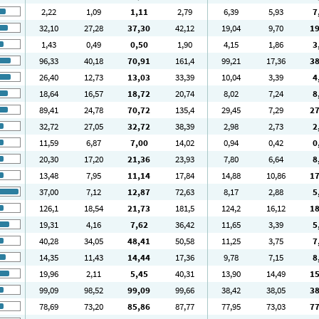
2
,22
1
,09
1
,11
2
,79
6
,39
5
,93
7
32
,10
27
,28
37
,30
42
,12
19
,04
9
,70
1
1
,43
0
,49
0
,50
1
,90
4
,15
1
,86
3
96
,33
40
,18
70
,91
161
,4
99
,21
17
,36
3
26
,40
12
,73
13
,03
33
,39
10
,04
3
,39
4
18
,64
16
,57
18
,72
20
,74
8
,02
7
,24
8
89
,41
24
,78
70
,72
135
,4
29
,45
7
,29
2
32
,72
27
,05
32
,72
38
,39
2
,98
2
,73
2
11
,59
6
,87
7
,00
14
,02
0
,94
0
,42
0
20
,30
17
,20
21
,36
23
,93
7
,80
6
,64
8
13
,48
7
,95
11
,14
17
,84
14
,88
10
,86
1
37
,00
7
,12
12
,87
72
,63
8
,17
2
,88
5
126
,1
18
,54
21
,73
181
,5
124
,2
16
,12
1
19
,31
4
,16
7
,62
36
,42
11
,65
3
,39
5
40
,28
34
,05
48
,41
50
,58
11
,25
3
,75
7
14
,35
11
,43
14
,44
17
,36
9
,78
7
,15
8
19
,96
2
,11
5
,45
40
,31
13
,90
14
,49
1
99
,09
98
,52
99
,09
99
,66
38
,42
38
,05
3
78
,69
73
,20
85
,86
87
,77
77
,95
73
,03
7