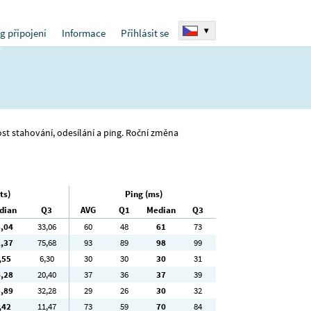
▾
g připojení
Informace
Přihlásit se
lost stahování, odesílání a ping. Roční změna
ts)
Ping (ms)
dian
Q3
AVG
Q1
Median
Q3
5
,04
33
,06
60
48
61
73
2
,37
75
,68
93
89
98
99
,55
6
,30
30
30
30
31
6
,28
20
,40
37
36
37
39
5
,89
32
,28
29
26
30
32
,42
11
,47
73
59
70
84