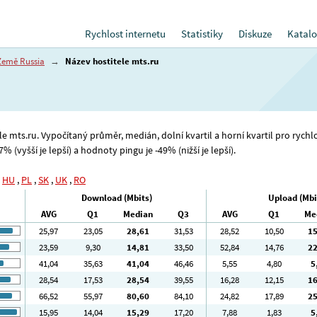
Rychlost internetu
Statistiky
Diskuze
Katalo
Země Russia
→
Název hostitele mts.ru
ele mts.ru. Vypočítaný průměr, medián, dolní kvartil a horní kvartil pro rych
 (vyšší je lepší) a hodnoty pingu je -49% (nižší je lepší).
,
HU
,
PL
,
SK
,
UK
,
RO
Download (Mbits)
Upload (Mbi
AVG
Q1
Median
Q3
AVG
Q1
Me
25
,97
23
,05
28
,61
31
,53
28
,52
10
,50
1
23
,59
9
,30
14
,81
33
,50
52
,84
14
,76
2
41
,04
35
,63
41
,04
46
,46
5
,55
4
,80
5
28
,54
17
,53
28
,54
39
,55
16
,28
12
,15
1
66
,52
55
,97
80
,60
84
,10
24
,82
17
,89
2
15
,95
14
,04
15
,29
17
,20
7
,88
1
,83
5