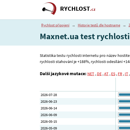
RYCHLOST
.cz
Rychlost připojení
→
Historie testů dle hostname
→
Maxnet.ua test rychlosti
Statistika testu rychlosti internetu pro název hostit
rychlosti stahování je +188%, rychlosti odesílání +148
Další jazykové mutace:
NET
,
DE
,
AT
,
ES
,
FR
,
IT
2026-07-28
2026-06-23
2026-06-14
2026-06-09
2026-05-15
2026-05-09