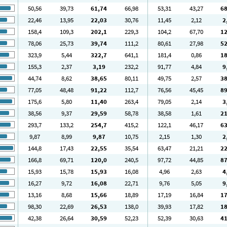
50
,56
39
,73
61
,74
66
,98
53
,31
43
,27
6
22
,46
13
,95
22
,03
30
,76
11
,45
2
,12
2
158
,4
109
,3
202
,1
229
,3
104
,2
67
,70
1
78
,06
25
,73
39
,74
111
,2
80
,61
27
,98
5
323
,9
5
,44
322
,7
641
,1
181
,4
0
,86
1
155
,3
2
,37
3
,19
232
,2
91
,77
4
,84
9
44
,74
8
,62
38
,65
80
,11
49
,75
2
,57
3
77
,05
48
,48
91
,22
112
,7
76
,56
45
,45
8
175
,6
5
,80
11
,40
263
,4
79
,05
2
,14
3
38
,56
9
,37
29
,59
58
,78
38
,58
1
,61
2
293
,7
133
,2
254
,7
415
,2
122
,1
46
,17
6
9
,87
8
,99
9
,87
10
,75
2
,15
1
,30
2
144
,8
17
,43
22
,55
35
,54
63
,47
21
,21
2
166
,8
69
,71
120
,0
240
,5
97
,72
44
,85
8
15
,93
15
,78
15
,93
16
,08
4
,96
2
,63
4
16
,27
9
,72
16
,08
22
,71
9
,76
5
,05
9
13
,16
8
,68
15
,66
18
,89
17
,19
16
,84
1
98
,30
22
,69
26
,53
138
,0
39
,93
17
,82
1
42
,38
26
,64
30
,59
52
,23
52
,39
30
,63
4