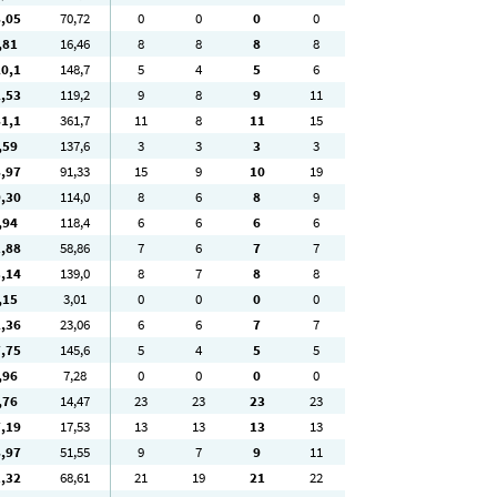
8
,05
70
,72
0
0
0
0
,81
16
,46
8
8
8
8
20
,1
148
,7
5
4
5
6
2
,53
119
,2
9
8
9
11
81
,1
361
,7
11
8
11
15
,59
137
,6
3
3
3
3
8
,97
91
,33
15
9
10
19
9
,30
114
,0
8
6
8
9
,94
118
,4
6
6
6
6
1
,88
58
,86
7
6
7
7
3
,14
139
,0
8
7
8
8
,15
3
,01
0
0
0
0
2
,36
23
,06
6
6
7
7
7
,75
145
,6
5
4
5
5
,96
7
,28
0
0
0
0
,76
14
,47
23
23
23
23
7
,19
17
,53
13
13
13
13
8
,97
51
,55
9
7
9
11
1
,32
68
,61
21
19
21
22