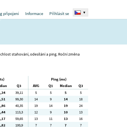
▾
g připojení
Informace
Přihlásit se
rychlost stahování, odesílání a ping. Roční změna
ts)
Ping (ms)
dian
Q3
AVG
Q1
Median
Q3
6
,34
39
,11
5
5
5
5
8
,51
99
,30
14
9
14
18
1
,86
40
,35
19
14
19
24
6
,44
113
,3
12
9
10
13
6
,17
59
,65
13
11
13
16
8
,82
100
,9
7
7
7
7