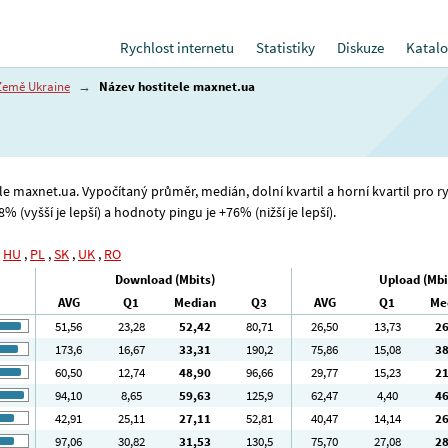
Rychlost internetu
Statistiky
Diskuze
Katalo
Země Ukraine
→
Název hostitele maxnet.ua
ele maxnet.ua. Vypočítaný průměr, medián, dolní kvartil a horní kvartil pro 
% (vyšší je lepší) a hodnoty pingu je +76% (nižší je lepší).
,
HU
,
PL
,
SK
,
UK
,
RO
Download (Mbits)
Upload (Mbi
AVG
Q1
Median
Q3
AVG
Q1
Me
51
,56
23
,28
52
,42
80
,71
26
,50
13
,73
2
173
,6
16
,67
33
,31
190
,2
75
,86
15
,08
3
60
,50
12
,74
48
,90
96
,66
29
,77
15
,23
2
94
,10
8
,65
59
,63
125
,9
62
,47
4
,40
4
42
,91
25
,11
27
,11
52
,81
40
,47
14
,14
2
97
,06
30
,82
31
,53
130
,5
75
,70
27
,08
2