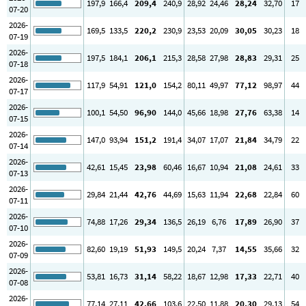
197
,9
166
,4
209
,4
240
,9
28
,92
24
,46
28
,24
32
,70
17
07-20
2026-
169
,5
133
,5
220
,2
230
,9
23
,53
20
,09
30
,05
30
,23
18
07-19
2026-
197
,5
184
,1
206
,1
215
,3
28
,58
27
,98
28
,83
29
,31
25
07-18
2026-
117
,9
54
,91
121
,0
154
,2
80
,11
49
,97
77
,12
98
,97
44
07-17
2026-
100
,1
54
,50
96
,90
144
,0
45
,66
18
,98
27
,76
63
,38
14
07-15
2026-
147
,0
93
,94
151
,2
191
,4
34
,07
17
,07
21
,84
34
,79
22
07-14
2026-
42
,61
15
,45
23
,98
60
,46
16
,67
10
,94
21
,08
24
,61
33
07-13
2026-
29
,84
21
,44
42
,76
44
,69
15
,63
11
,94
22
,68
22
,84
60
07-11
2026-
74
,88
17
,26
29
,34
136
,5
26
,19
6
,76
17
,89
26
,90
37
07-10
2026-
82
,60
19
,19
51
,93
149
,5
20
,24
7
,37
14
,55
35
,66
32
07-09
2026-
53
,81
16
,73
31
,14
58
,22
18
,67
12
,98
17
,33
22
,71
40
07-08
2026-
77
,14
27
,11
42
,66
103
,6
22
,50
11
,88
20
,30
29
,13
54