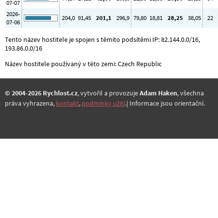
07-07
2026-
204
,0
91
,45
201
,1
296
,9
79
,80
18
,81
28
,25
38
,05
22
07-06
Tento název hostitele je spojen s těmito podsítěmi IP: 82.144.0.0/16,
193.86.0.0/16
Název hostitele používaný v této zemi: Czech Republic
© 2004-2026 Rychlost.cz
, vytvořil a provozuje
Adam Haken
, všechna
práva vyhrazena,
kontakt
,
podmínky užití
.| Informace jsou orientační.