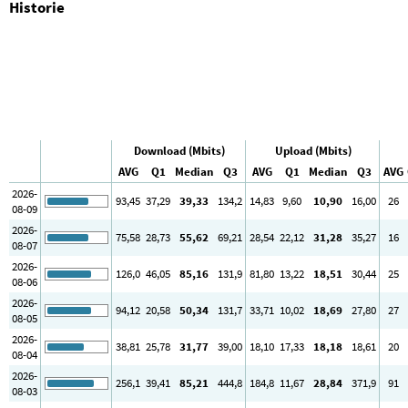
Historie
Download (Mbits)
Upload (Mbits)
AVG
Q1
Median
Q3
AVG
Q1
Median
Q3
AVG
2026-
93
,45
37
,29
39
,33
134
,2
14
,83
9
,60
10
,90
16
,00
26
08-09
2026-
75
,58
28
,73
55
,62
69
,21
28
,54
22
,12
31
,28
35
,27
16
08-07
2026-
126
,0
46
,05
85
,16
131
,9
81
,80
13
,22
18
,51
30
,44
25
08-06
2026-
94
,12
20
,58
50
,34
131
,7
33
,71
10
,02
18
,69
27
,80
27
08-05
2026-
38
,81
25
,78
31
,77
39
,00
18
,10
17
,33
18
,18
18
,61
20
08-04
2026-
256
,1
39
,41
85
,21
444
,8
184
,8
11
,67
28
,84
371
,9
91
08-03