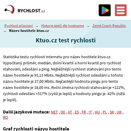
RYCHLOST
.cz
Rychlost připojení
→
Historie testů dle hostname
→
Země Czech Republic
→
Název hostitele ktuo.cz
Ktuo.cz test rychlosti
Statistika testu rychlosti internetu pro název hostitele ktuo.cz.
Vypočítaný průměr, medián, dolní kvartil a horní kvartil pro rychlost
stahování, odesílání a ping. Nejběžnější rychlost stahování pro tento
název hostitele je 91
,13
Mbits. Nejběžnější rychlost odesílání u tohoto
názvu hostitele je 27
,00
Mbits. Nejčastější hodnota pingu pro tento
název hostitele je 18
,00
ms. Roční změna rychlosti stahování je +122%,
rychlosti odesílání +517% (vyšší je lepší) a hodnoty pingu je -42% (nižší
je lepší).
Další jazykové mutace:
NET
,
DE
,
AT
,
ES
,
FR
,
IT
,
HU
,
PL
,
SK
,
UK
,
RO
Graf rychlosti názvu hostitele