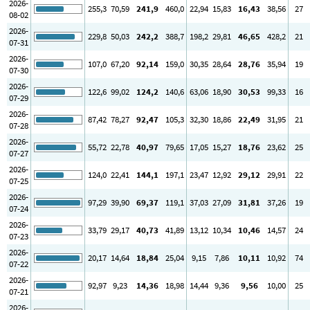
2026-
255
,3
70
,59
241
,9
460
,0
22
,94
15
,83
16
,43
38
,56
27
08-02
2026-
229
,8
50
,03
242
,2
388
,7
198
,2
29
,81
46
,65
428
,2
21
07-31
2026-
107
,0
67
,20
92
,14
159
,0
30
,35
28
,64
28
,76
35
,94
19
07-30
2026-
122
,6
99
,02
124
,2
140
,6
63
,06
18
,90
30
,53
99
,33
16
07-29
2026-
87
,42
78
,27
92
,47
105
,3
32
,30
18
,86
22
,49
31
,95
21
07-28
2026-
55
,72
22
,78
40
,97
79
,65
17
,05
15
,27
18
,76
23
,62
25
07-27
2026-
124
,0
22
,41
144
,1
197
,1
23
,47
12
,92
29
,12
29
,91
22
07-25
2026-
97
,29
39
,90
69
,37
119
,1
37
,03
27
,09
31
,81
37
,26
19
07-24
2026-
33
,79
29
,17
40
,73
41
,89
13
,12
10
,34
10
,46
14
,57
24
07-23
2026-
20
,17
14
,64
18
,84
25
,04
9
,15
7
,86
10
,11
10
,92
74
07-22
2026-
92
,97
9
,23
14
,36
18
,98
14
,44
9
,36
9
,56
10
,00
25
07-21
2026-