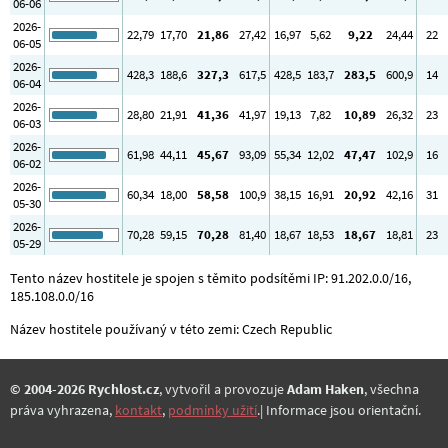
06-06
2026-
22
,79
17
,70
21
,86
27
,42
16
,97
5
,62
9
,22
24
,44
22
06-05
2026-
428
,3
188
,6
327
,3
617
,5
428
,5
183
,7
283
,5
600
,9
14
06-04
2026-
28
,80
21
,91
41
,36
41
,97
19
,13
7
,82
10
,89
26
,32
23
06-03
2026-
61
,98
44
,11
45
,67
93
,09
55
,34
12
,02
47
,47
102
,9
16
06-02
2026-
60
,34
18
,00
58
,58
100
,9
38
,15
16
,91
20
,92
42
,16
31
05-30
2026-
70
,28
59
,15
70
,28
81
,40
18
,67
18
,53
18
,67
18
,81
23
05-29
Tento název hostitele je spojen s těmito podsítěmi IP: 91.202.0.0/16,
185.108.0.0/16
Název hostitele používaný v této zemi: Czech Republic
© 2004-2026 Rychlost.cz
, vytvořil a provozuje
Adam Haken
, všechna
práva vyhrazena,
kontakt
,
podmínky užití
.| Informace jsou orientační.