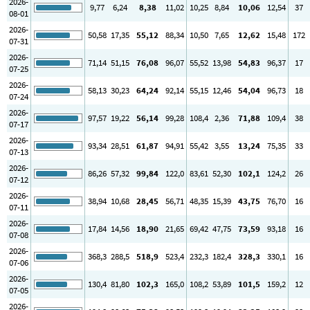
2026-
9
,77
6
,24
8
,38
11
,02
10
,25
8
,84
10
,06
12
,54
37
08-01
2026-
50
,58
17
,35
55
,12
88
,34
10
,50
7
,65
12
,62
15
,48
172
07-31
2026-
71
,14
51
,15
76
,08
96
,07
55
,52
13
,98
54
,83
96
,37
17
07-25
2026-
58
,13
30
,23
64
,24
92
,14
55
,15
12
,46
54
,04
96
,73
18
07-24
2026-
97
,57
19
,22
56
,14
99
,28
108
,4
2
,36
71
,88
109
,4
38
07-17
2026-
93
,34
28
,51
61
,87
94
,91
55
,42
3
,55
13
,24
75
,35
33
07-13
2026-
86
,26
57
,32
99
,84
122
,0
83
,61
52
,30
102
,1
124
,2
26
07-12
2026-
38
,94
10
,68
28
,45
56
,71
48
,35
15
,39
43
,75
76
,70
16
07-11
2026-
17
,84
14
,56
18
,90
21
,65
69
,42
47
,75
73
,59
93
,18
16
07-08
2026-
368
,3
288
,5
518
,9
523
,4
232
,3
182
,4
328
,3
330
,1
16
07-06
2026-
130
,4
81
,80
102
,3
165
,0
108
,2
53
,89
101
,5
159
,2
12
07-05
2026-