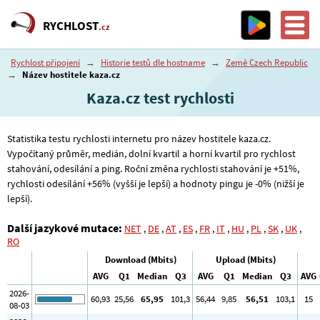
RYCHLOST
.cz
Rychlost připojení
→
Historie testů dle hostname
→
Země Czech Republic
→
Název hostitele kaza.cz
Kaza.cz test rychlosti
Statistika testu rychlosti internetu pro název hostitele kaza.cz.
Vypočítaný průměr, medián, dolní kvartil a horní kvartil pro rychlost
stahování, odesílání a ping. Roční změna rychlosti stahování je +51%,
rychlosti odesílání +56% (vyšší je lepší) a hodnoty pingu je -0% (nižší je
lepší).
Další jazykové mutace:
NET
,
DE
,
AT
,
ES
,
FR
,
IT
,
HU
,
PL
,
SK
,
UK
,
RO
Download (Mbits)
Upload (Mbits)
AVG
Q1
Median
Q3
AVG
Q1
Median
Q3
AVG
2026-
60
,93
25
,56
65
,95
101
,3
56
,44
9
,85
56
,51
103
,1
15
08-03