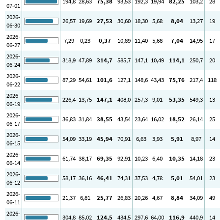
194
,8
28
,63
75
,38
93
,53
192
,3
19
,94
82
,25
103
,2
28
07-01
2026-
26
,57
19
,69
27
,53
30
,60
18
,30
5
,68
8
,04
13
,27
19
06-30
2026-
7
,29
0
,23
0
,37
10
,89
11
,40
5
,68
7
,04
14
,95
17
06-27
2026-
318
,9
47
,89
314
,7
585
,7
147
,1
10
,49
114
,1
250
,7
20
06-24
2026-
87
,29
54
,61
101
,6
127
,1
148
,6
43
,43
75
,76
217
,4
118
06-22
2026-
226
,4
13
,75
147
,1
408
,0
257
,3
9
,01
53
,35
549
,3
13
06-19
2026-
36
,83
31
,84
38
,55
43
,54
23
,64
16
,02
18
,52
26
,14
25
06-17
2026-
54
,09
33
,19
45
,94
70
,91
6
,63
3
,93
5
,91
8
,97
14
06-15
2026-
61
,74
38
,17
69
,35
92
,91
10
,23
6
,40
10
,35
14
,18
23
06-14
2026-
58
,17
36
,16
46
,41
74
,31
37
,53
4
,78
5
,01
54
,01
23
06-12
2026-
21
,37
6
,81
25
,77
26
,83
20
,26
4
,67
8
,84
34
,09
49
06-11
2026-
304
,8
85
,02
124
,5
434
,5
297
,6
64
,00
116
,9
440
,9
14