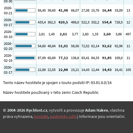
03-30
2026-
56
,45
39
,60
41
,98
66
,07
27
,08
15
,76
16
,44
33
,09
13
03-21
2026-
433
,4
362
,3
420
,5
498
,0
522
,3
332
,2
554
,4
728
,5
12
03-17
2026-
2
,61
1
,45
2
,61
3
,77
2
,60
1
,33
2
,60
3
,86
497
03-10
2026-
54
,60
48
,84
51
,01
58
,56
72
,52
62
,14
92
,62
92
,96
11
02-20
2026-
87
,99
60
,69
77
,12
138
,8
83
,41
84
,33
91
,85
109
,0
11
02-19
2026-
22
,88
22
,55
22
,88
23
,21
14
,43
12
,44
14
,43
16
,41
105
02-17
Tento název hostitele je spojen s touto podsítí IP: 93.91.0.0/16
Název hostitele používaný v této zemi: Czech Republic
© 2004-2026 Rychlost.cz
, vytvořil a provozuje
Adam Haken
, všechna
práva vyhrazena,
kontakt
,
podmínky užití
.| Informace jsou orientační.