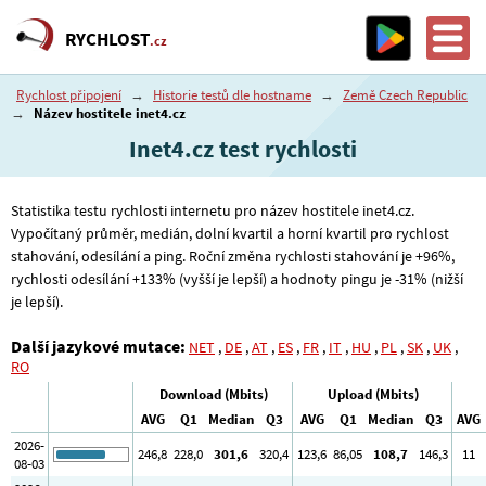
RYCHLOST
.cz
Rychlost připojení
→
Historie testů dle hostname
→
Země Czech Republic
→
Název hostitele inet4.cz
Inet4.cz test rychlosti
Statistika testu rychlosti internetu pro název hostitele inet4.cz.
Vypočítaný průměr, medián, dolní kvartil a horní kvartil pro rychlost
stahování, odesílání a ping. Roční změna rychlosti stahování je +96%,
rychlosti odesílání +133% (vyšší je lepší) a hodnoty pingu je -31% (nižší
je lepší).
Další jazykové mutace:
NET
,
DE
,
AT
,
ES
,
FR
,
IT
,
HU
,
PL
,
SK
,
UK
,
RO
Download (Mbits)
Upload (Mbits)
AVG
Q1
Median
Q3
AVG
Q1
Median
Q3
AVG
2026-
246
,8
228
,0
301
,6
320
,4
123
,6
86
,05
108
,7
146
,3
11
08-03