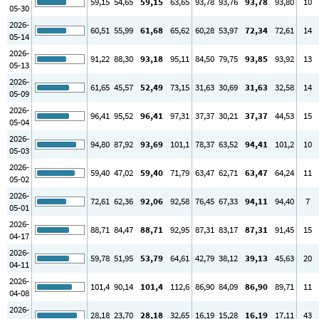
59
,15
54
,65
59
,15
63
,65
93
,78
93
,76
93
,78
93
,80
10
05-30
2026-
60
,51
55
,99
61
,68
65
,62
60
,28
53
,97
72
,34
72
,61
14
05-14
2026-
91
,22
88
,30
93
,18
95
,11
84
,50
79
,75
93
,85
93
,92
13
05-13
2026-
61
,65
45
,57
52
,49
73
,15
31
,63
30
,69
31
,63
32
,58
14
05-09
2026-
96
,41
95
,52
96
,41
97
,31
37
,37
30
,21
37
,37
44
,53
15
05-04
2026-
94
,80
87
,92
93
,69
101
,1
78
,37
63
,52
94
,41
101
,2
10
05-03
2026-
59
,40
47
,02
59
,40
71
,79
63
,47
62
,71
63
,47
64
,24
11
05-02
2026-
72
,61
62
,36
92
,06
92
,58
76
,45
67
,33
94
,11
94
,40
7
05-01
2026-
88
,71
84
,47
88
,71
92
,95
87
,31
83
,17
87
,31
91
,45
15
04-17
2026-
59
,78
51
,95
53
,79
64
,61
42
,79
38
,12
39
,13
45
,63
20
04-11
2026-
101
,4
90
,14
101
,4
112
,6
86
,90
84
,09
86
,90
89
,71
11
04-08
2026-
28
,18
23
,70
28
,18
32
,65
16
,19
15
,28
16
,19
17
,11
43