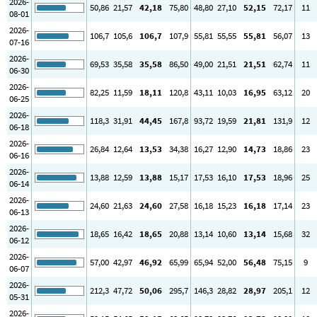
2026-
50
,86
21
,57
42
,18
75
,80
48
,80
27
,10
52
,15
72
,17
11
08-01
2026-
106
,7
105
,6
106
,7
107
,9
55
,81
55
,55
55
,81
56
,07
13
07-16
2026-
69
,53
35
,58
35
,58
86
,50
49
,00
21
,51
21
,51
62
,74
11
06-30
2026-
82
,25
11
,59
18
,11
120
,8
43
,11
10
,03
16
,95
63
,12
20
06-25
2026-
118
,3
31
,91
44
,45
167
,8
93
,72
19
,59
21
,81
131
,9
12
06-18
2026-
26
,84
12
,64
13
,53
34
,38
16
,27
12
,90
14
,73
18
,86
23
06-16
2026-
13
,88
12
,59
13
,88
15
,17
17
,53
16
,10
17
,53
18
,96
25
06-14
2026-
24
,60
21
,63
24
,60
27
,58
16
,18
15
,23
16
,18
17
,14
23
06-13
2026-
18
,65
16
,42
18
,65
20
,88
13
,14
10
,60
13
,14
15
,68
32
06-12
2026-
57
,00
42
,97
46
,92
65
,99
65
,94
52
,00
56
,48
75
,15
9
06-07
2026-
212
,3
47
,72
50
,06
295
,7
146
,3
28
,82
28
,97
205
,1
12
05-31
2026-