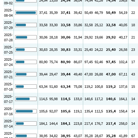
24
,54
13
,05
24
,54
36
,04
74
,54
42
,26
74
,54
106
,8
48
09-02
2025-
37
,41
35
,39
37
,41
39
,42
50
,49
46
,79
50
,49
54
,19
22
08-04
2025-
33
,58
33
,30
33
,58
33
,86
32
,58
25
,12
32
,58
40
,05
18
07-29
2025-
30
,06
28
,18
30
,06
31
,94
29
,92
19
,66
29
,92
40
,17
21
07-28
2025-
30
,83
28
,35
30
,83
33
,31
25
,40
24
,22
25
,40
26
,58
23
07-25
2025-
80
,90
75
,74
80
,90
86
,07
97
,45
92
,46
97
,45
102
,4
17
07-24
2025-
39
,44
29
,47
39
,44
49
,40
47
,00
26
,88
47
,00
67
,11
43
07-21
2025-
63
,34
51
,60
63
,34
75
,08
119
,2
100
,8
119
,2
137
,6
15
07-18
2025-
114
,5
95
,98
114
,5
133
,0
140
,6
117
,2
140
,6
164
,1
14
07-17
2025-
105
,6
92
,07
105
,6
119
,1
135
,4
112
,5
135
,4
158
,4
14
07-16
2025-
184
,1
144
,4
184
,1
223
,8
217
,4
176
,7
217
,4
258
,0
14
07-14
2025-
38
,95
34
,82
38
,95
43
,07
35
,28
28
,67
35
,28
41
,89
67