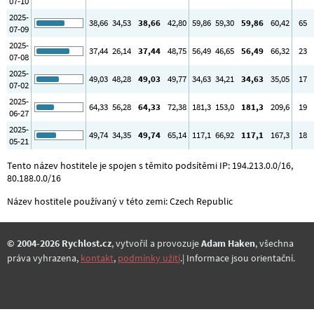
07-10
2025-
38
,66
34
,53
38
,66
42
,80
59
,86
59
,30
59
,86
60
,42
65
07-09
2025-
37
,44
26
,14
37
,44
48
,75
56
,49
46
,65
56
,49
66
,32
23
07-08
2025-
49
,03
48
,28
49
,03
49
,77
34
,63
34
,21
34
,63
35
,05
17
07-02
2025-
64
,33
56
,28
64
,33
72
,38
181
,3
153
,0
181
,3
209
,6
19
06-27
2025-
49
,74
34
,35
49
,74
65
,14
117
,1
66
,92
117
,1
167
,3
18
05-21
Tento název hostitele je spojen s těmito podsítěmi IP: 194.213.0.0/16,
80.188.0.0/16
Název hostitele používaný v této zemi: Czech Republic
© 2004-2026 Rychlost.cz
, vytvořil a provozuje
Adam Haken
, všechna
práva vyhrazena,
kontakt
,
podmínky užití
.| Informace jsou orientační.