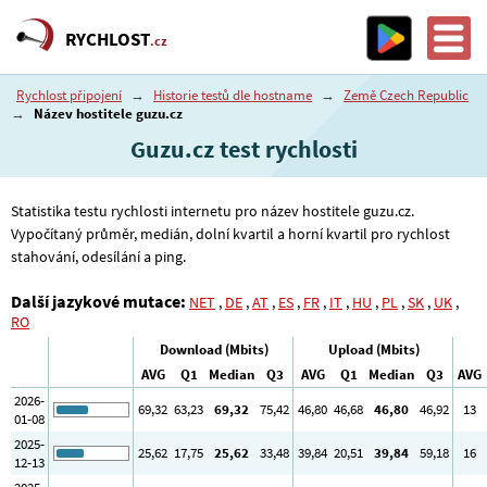
RYCHLOST
.cz
Rychlost připojení
→
Historie testů dle hostname
→
Země Czech Republic
→
Název hostitele guzu.cz
Guzu.cz test rychlosti
Statistika testu rychlosti internetu pro název hostitele guzu.cz.
Vypočítaný průměr, medián, dolní kvartil a horní kvartil pro rychlost
stahování, odesílání a ping.
Další jazykové mutace:
NET
,
DE
,
AT
,
ES
,
FR
,
IT
,
HU
,
PL
,
SK
,
UK
,
RO
Download (Mbits)
Upload (Mbits)
AVG
Q1
Median
Q3
AVG
Q1
Median
Q3
AVG
2026-
69
,32
63
,23
69
,32
75
,42
46
,80
46
,68
46
,80
46
,92
13
01-08
2025-
25
,62
17
,75
25
,62
33
,48
39
,84
20
,51
39
,84
59
,18
16
12-13