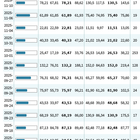
2025-
78
,21
67
,81
78
,21
88
,62
130
,5
117
,5
130
,5
143
,6
17
11-10
2025-
61
,89
61
,85
61
,89
61
,93
75
,40
74
,95
75
,40
75
,86
19
11-06
2025-
22
,81
22
,59
22
,81
23
,03
11
,51
9
,97
11
,51
13
,05
20
11-04
2025-
40
,33
33
,45
40
,33
47
,20
21
,02
19
,44
21
,02
22
,60
20
10-31
2025-
25
,47
17
,19
25
,47
33
,76
26
,53
14
,83
26
,53
38
,22
253
10-01
2025-
132
,2
76
,31
132
,2
188
,1
152
,0
84
,63
152
,0
219
,4
128
09-30
2025-
76
,31
68
,32
76
,31
84
,31
65
,27
59
,95
65
,27
70
,60
20
09-27
2025-
75
,97
55
,73
75
,97
96
,21
81
,90
61
,26
81
,90
102
,5
24
09-26
2025-
43
,53
33
,97
43
,53
53
,10
48
,68
39
,03
48
,68
58
,32
17
09-24
2025-
68
,19
50
,37
68
,19
86
,00
130
,9
86
,34
130
,9
175
,5
17
09-23
2025-
87
,13
84
,78
87
,13
89
,49
82
,48
77
,18
82
,48
87
,77
16
09-18
2025-