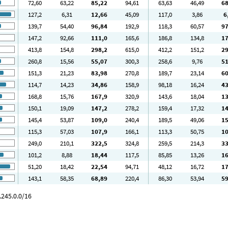
72
,60
63
,22
85
,22
94
,61
63
,63
46
,49
6
127
,2
6
,31
12
,66
45
,09
117
,0
3
,86
6
139
,7
54
,40
96
,84
192
,9
118
,3
60
,57
9
147
,2
92
,66
111
,0
165
,6
186
,8
134
,8
1
413
,8
154
,8
298
,2
615
,0
412
,2
151
,2
2
260
,8
15
,56
55
,07
300
,3
258
,6
9
,76
5
151
,3
21
,23
83
,98
270
,8
189
,7
23
,14
6
114
,7
14
,23
34
,86
158
,9
98
,18
16
,24
4
168
,8
15
,76
167
,9
320
,9
143
,6
18
,04
1
150
,1
19
,09
147
,2
278
,2
159
,4
17
,32
1
145
,4
53
,87
109
,0
240
,4
189
,5
49
,06
1
115
,3
57
,03
107
,9
166
,1
113
,3
50
,75
1
249
,0
210
,1
322
,5
324
,8
259
,5
214
,3
3
101
,2
8
,88
18
,44
117
,5
85
,85
13
,26
1
51
,20
18
,42
22
,54
94
,71
48
,12
16
,72
1
143
,1
58
,35
68
,89
220
,4
86
,30
53
,94
5
.245.0.0/16