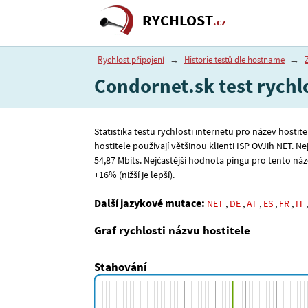
RYCHLOST
.cz
Rychlost připojení
→
Historie testů dle hostname
→
Condornet.sk test rychl
Statistika testu rychlosti internetu pro název hostit
hostitele používají většinou klienti ISP OVJih NET. N
54
,87
Mbits. Nejčastější hodnota pingu pro tento náze
+16% (nižší je lepší).
Další jazykové mutace:
NET
,
DE
,
AT
,
ES
,
FR
,
IT
Graf rychlosti názvu hostitele
Stahování