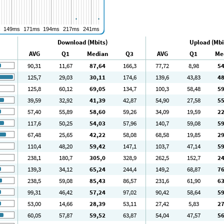
Download (Mbits)
Upload (Mbi
AVG
Q1
Median
Q3
AVG
Q1
Me
90
,31
11
,67
87
,64
166
,3
77
,72
8
,98
5
125
,7
29
,03
30
,11
174
,6
139
,6
43
,83
4
125
,8
60
,12
69
,05
134
,7
100
,3
58
,48
5
39
,59
32
,92
41
,39
42
,87
54
,90
27
,58
5
57
,40
55
,89
58
,60
59
,26
34
,09
19
,59
2
117
,6
50
,25
54
,03
57
,96
140
,7
59
,08
5
67
,48
25
,65
42
,22
58
,08
68
,58
19
,85
2
110
,4
48
,20
59
,42
147
,1
103
,7
47
,14
5
238
,1
180
,7
305
,0
328
,9
262
,5
152
,7
2
139
,3
34
,12
65
,24
244
,4
149
,2
68
,87
7
238
,5
59
,08
85
,43
86
,57
231
,6
61
,90
6
99
,31
46
,42
57
,24
97
,02
90
,42
58
,64
5
53
,00
14
,66
28
,39
53
,11
27
,42
5
,83
2
60
,05
57
,87
59
,52
63
,87
54
,04
47
,57
5