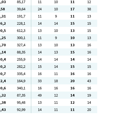
8
,03
85
,17
11
10
11
12
,58
39
,64
24
10
17
38
7
,31
191
,7
11
9
11
13
76
,2
228
,1
14
14
15
15
90
,5
612
,3
13
10
13
15
1
,25
300
,1
11
9
10
13
0
,70
327
,4
13
10
13
16
3
,14
88
,35
14
13
15
16
30
,4
255
,9
14
14
14
14
40
,2
282
,2
15
14
15
15
50
,7
335
,4
16
11
16
16
02
,4
164
,9
33
18
20
43
30
,6
340
,1
16
16
16
16
6
,32
87
,35
49
12
14
19
7
,38
95
,48
13
11
12
14
9
,43
92
,99
14
11
11
20