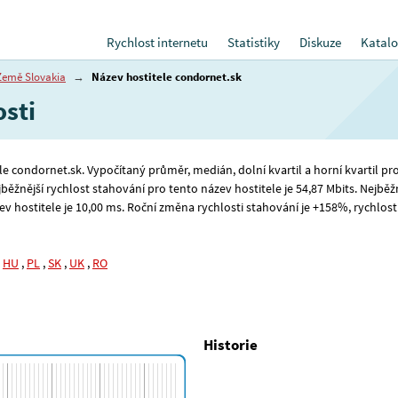
Rychlost internetu
Statistiky
Diskuze
Katalo
Země Slovakia
→
Název hostitele condornet.sk
osti
ele condornet.sk. Vypočítaný průměr, medián, dolní kvartil a horní kvartil pr
ejběžnější rychlost stahování pro tento název hostitele je 54
,87
Mbits. Nejběžn
v hostitele je 10
,00
ms. Roční změna rychlosti stahování je +158%, rychlosti 
,
HU
,
PL
,
SK
,
UK
,
RO
Historie