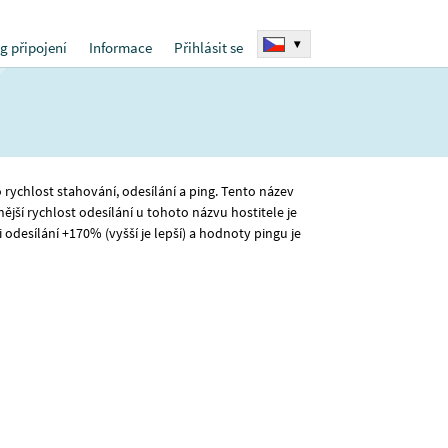
▾
g připojení
Informace
Přihlásit se
o rychlost stahování, odesílání a ping. Tento název
ější rychlost odesílání u tohoto názvu hostitele je
odesílání +170% (vyšší je lepší) a hodnoty pingu je