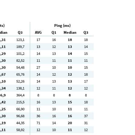
ts)
Ping (ms)
dian
Q3
AVG
Q1
Median
Q3
4
,31
123
,1
17
16
18
18
8
,11
189
,7
13
12
13
14
9
,29
101
,2
14
13
14
15
5
,30
82
,52
11
11
11
11
2
,30
54
,48
27
10
10
15
9
,67
65
,76
14
12
12
18
9
,10
52
,26
14
13
13
17
9
,34
138
,1
12
11
12
12
46
,9
364
,4
8
8
8
8
6
,42
215
,5
16
13
15
18
3
,25
66
,90
11
10
11
11
9
,30
96
,68
36
16
16
37
7
,19
44
,35
71
14
20
31
6
,11
58
,92
12
10
11
12