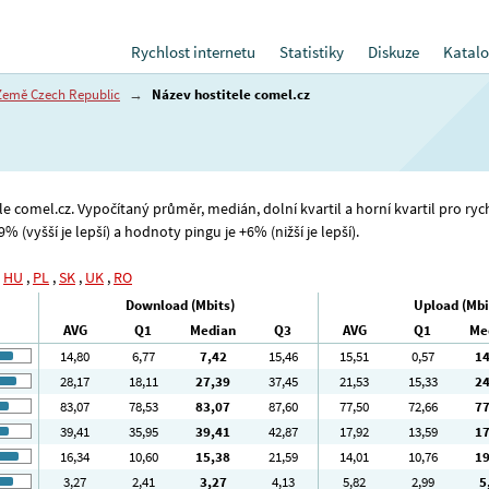
Rychlost internetu
Statistiky
Diskuze
Katalo
Země Czech Republic
→
Název hostitele comel.cz
ele comel.cz. Vypočítaný průměr, medián, dolní kvartil a horní kvartil pro ry
% (vyšší je lepší) a hodnoty pingu je +6% (nižší je lepší).
,
HU
,
PL
,
SK
,
UK
,
RO
Download (Mbits)
Upload (Mbi
AVG
Q1
Median
Q3
AVG
Q1
Me
14
,80
6
,77
7
,42
15
,46
15
,51
0
,57
1
28
,17
18
,11
27
,39
37
,45
21
,53
15
,33
2
83
,07
78
,53
83
,07
87
,60
77
,50
72
,66
7
39
,41
35
,95
39
,41
42
,87
17
,92
13
,59
1
16
,34
10
,60
15
,38
21
,59
14
,01
10
,76
1
3
,27
2
,41
3
,27
4
,13
5
,82
2
,99
5