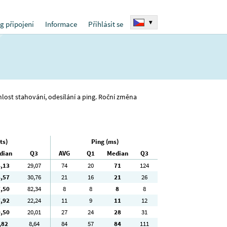
▾
g připojení
Informace
Přihlásit se
chlost stahování, odesílání a ping. Roční změna
ts)
Ping (ms)
dian
Q3
AVG
Q1
Median
Q3
4
,13
29
,07
74
20
71
124
4
,57
30
,76
21
16
21
26
7
,50
82
,34
8
8
8
8
7
,92
22
,24
11
9
11
12
9
,50
20
,01
27
24
28
31
,82
8
,64
84
57
84
111