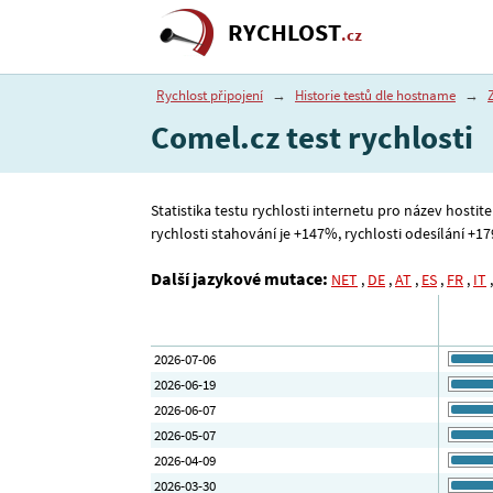
RYCHLOST
.cz
Rychlost připojení
→
Historie testů dle hostname
→
Comel.cz test rychlosti
Statistika testu rychlosti internetu pro název hostit
rychlosti stahování je +147%, rychlosti odesílání +179
Další jazykové mutace:
NET
,
DE
,
AT
,
ES
,
FR
,
IT
2026-07-06
2026-06-19
2026-06-07
2026-05-07
2026-04-09
2026-03-30