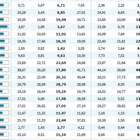
6
,71
5
,87
6
,71
7
,55
2
,38
2
,25
2
19
,28
5
,43
8
,85
27
,91
24
,91
8
,65
9
19
,35
14
,58
19
,94
24
,71
13
,85
10
,09
1
3
,67
1
,89
3
,67
5
,45
13
,39
6
,78
1
11
,92
10
,03
11
,92
13
,81
10
,09
7
,69
1
18
,35
17
,66
18
,35
19
,05
22
,43
21
,81
2
2
,55
0
,92
1
,42
3
,05
5
,74
1
,64
4
9
,63
8
,91
9
,63
10
,35
7
,73
7
,52
7
23
,69
22
,72
23
,69
24
,66
23
,87
21
,84
2
38
,67
35
,20
37
,80
41
,71
44
,14
39
,66
4
26
,32
22
,00
26
,32
30
,64
18
,22
17
,73
1
28
,79
28
,59
28
,79
28
,98
15
,06
8
,35
1
19
,16
18
,54
19
,16
19
,79
18
,02
14
,77
1
17
,51
6
,90
17
,98
28
,59
14
,15
5
,52
1
27
,01
26
,82
27
,01
27
,19
29
,27
28
,82
2
11
,47
11
,32
11
,47
11
,62
1
,18
1
,15
1
25
,70
11
,33
23
,44
37
,81
18
,38
1
,50
1
2
,77
1
,43
2
,77
4
,12
0
,44
0
,44
0
15
,10
8
,51
15
,10
21
,69
8
,66
5
,42
8