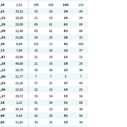
,38
2
,51
109
105
109
113
,21
33
,32
33
18
24
44
4
,52
18
,28
21
15
20
26
3
,39
20
,00
65
61
65
69
0
,09
12
,49
83
81
83
86
2
,43
23
,06
28
23
28
32
,39
8
,49
131
11
42
163
,73
7
,94
33
29
33
37
3
,87
25
,90
21
19
21
22
4
,26
48
,68
21
16
18
25
8
,22
18
,70
33
30
33
36
5
,06
21
,77
7
7
7
7
8
,02
21
,26
37
31
37
43
3
,90
22
,53
22
15
19
25
9
,27
29
,72
15
14
15
16
,18
1
,22
51
34
51
68
3
,26
30
,14
30
13
22
38
,44
0
,44
42
28
42
56
,66
11
,91
33
31
33
34