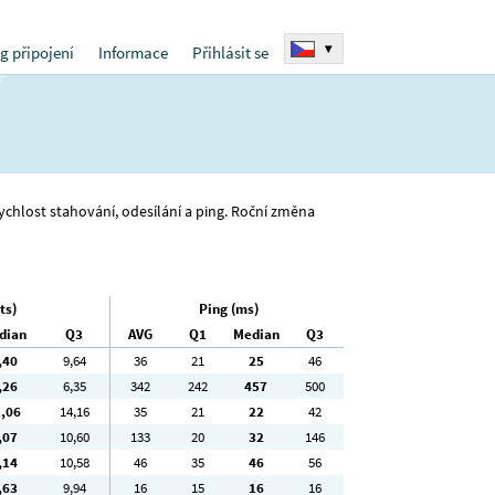
▾
g připojení
Informace
Přihlásit se
rychlost stahování, odesílání a ping. Roční změna
ts)
Ping (ms)
dian
Q3
AVG
Q1
Median
Q3
,40
9
,64
36
21
25
46
,26
6
,35
342
242
457
500
1
,06
14
,16
35
21
22
42
,07
10
,60
133
20
32
146
,14
10
,58
46
35
46
56
,63
9
,94
16
15
16
16