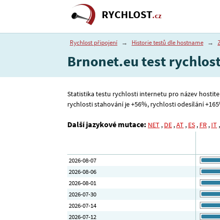
RYCHLOST
.cz
Rychlost připojení
→
Historie testů dle hostname
→
Brnonet.eu test rychlost
Statistika testu rychlosti internetu pro název hostit
rychlosti stahování je +56%, rychlosti odesílání +165% 
Další jazykové mutace:
NET
,
DE
,
AT
,
ES
,
FR
,
IT
2026-08-07
2026-08-06
2026-08-01
2026-07-30
2026-07-14
2026-07-12