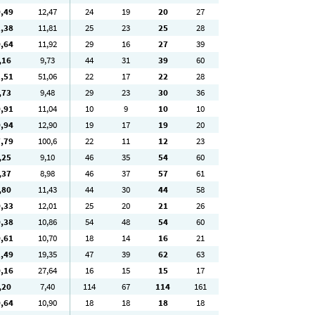
0
,49
12
,47
24
19
20
27
1
,38
11
,81
25
23
25
28
0
,64
11
,92
29
16
27
39
,16
9
,73
44
31
39
60
1
,51
51
,06
22
17
22
28
,73
9
,48
29
23
30
36
0
,91
11
,04
10
9
10
10
0
,94
12
,90
19
17
19
20
7
,79
100
,6
22
11
12
23
,25
9
,10
46
35
54
60
,37
8
,98
46
37
57
61
,80
11
,43
44
30
44
58
0
,33
12
,01
25
20
21
26
0
,38
10
,86
54
48
54
60
0
,61
10
,70
18
14
16
21
1
,49
19
,35
47
39
62
63
0
,16
27
,64
16
15
15
17
,20
7
,40
114
67
114
161
0
,64
10
,90
18
18
18
18