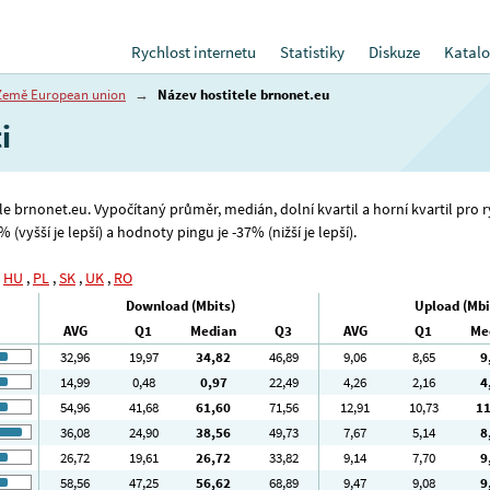
Rychlost internetu
Statistiky
Diskuze
Katalo
Země European union
→
Název hostitele brnonet.eu
i
ele brnonet.eu. Vypočítaný průměr, medián, dolní kvartil a horní kvartil pro 
(vyšší je lepší) a hodnoty pingu je -37% (nižší je lepší).
,
HU
,
PL
,
SK
,
UK
,
RO
Download (Mbits)
Upload (Mbi
AVG
Q1
Median
Q3
AVG
Q1
Me
32
,96
19
,97
34
,82
46
,89
9
,06
8
,65
9
14
,99
0
,48
0
,97
22
,49
4
,26
2
,16
4
54
,96
41
,68
61
,60
71
,56
12
,91
10
,73
1
36
,08
24
,90
38
,56
49
,73
7
,67
5
,14
8
26
,72
19
,61
26
,72
33
,82
9
,14
7
,70
9
58
,56
47
,25
56
,62
68
,89
9
,47
9
,08
9