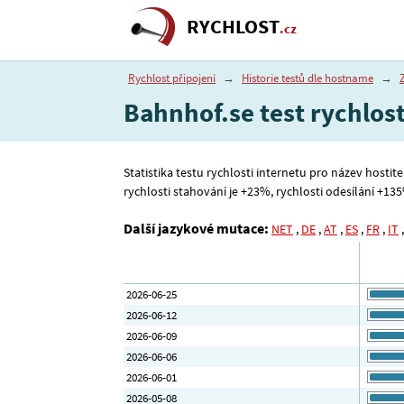
RYCHLOST
.cz
Rychlost připojení
→
Historie testů dle hostname
→
Bahnhof.se test rychlost
Statistika testu rychlosti internetu pro název hostit
rychlosti stahování je +23%, rychlosti odesílání +135% 
Další jazykové mutace:
NET
,
DE
,
AT
,
ES
,
FR
,
IT
2026-06-25
2026-06-12
2026-06-09
2026-06-06
2026-06-01
2026-05-08