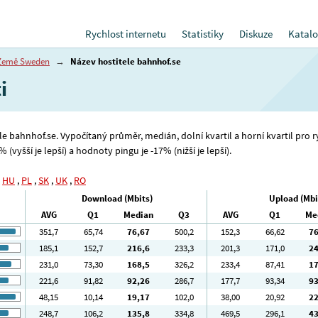
Rychlost internetu
Statistiky
Diskuze
Katalo
Země Sweden
→
Název hostitele bahnhof.se
i
ele bahnhof.se. Vypočítaný průměr, medián, dolní kvartil a horní kvartil pro 
(vyšší je lepší) a hodnoty pingu je -17% (nižší je lepší).
,
HU
,
PL
,
SK
,
UK
,
RO
Download (Mbits)
Upload (Mbi
AVG
Q1
Median
Q3
AVG
Q1
Me
351
,7
65
,74
76
,67
500
,2
152
,3
66
,62
7
185
,1
152
,7
216
,6
233
,3
201
,3
171
,0
2
231
,0
73
,30
168
,5
326
,2
233
,4
87
,41
1
221
,6
91
,82
92
,26
286
,7
177
,7
93
,34
9
48
,15
10
,14
19
,17
102
,0
38
,00
20
,92
2
248
,7
106
,2
135
,8
334
,8
469
,5
296
,1
4