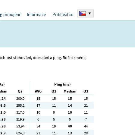
▾
g připojení
Informace
Přihlásit se
rychlost stahování, odesílání a ping. Roční změna
ts)
Ping (ms)
dian
Q3
AVG
Q1
Median
Q3
6
,24
200
,0
15
15
15
15
48
,5
255
,2
17
11
14
21
71
,0
317
,0
10
9
10
11
3
,38
219
,9
6
5
6
7
2
,38
53
,94
34
19
40
44
32
,3
624
,3
21
11
13
28