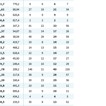
51
,7
770
,2
6
6
6
7
8
,61
88
,94
27
18
21
34
15
,5
620
,8
9
9
9
9
06
,6
817
,4
2
2
2
2
4
,14
167
,3
41
22
33
56
2
,37
54
,87
21
14
17
26
4
,06
38
,54
48
28
29
59
08
,2
419
,7
10
8
14
15
43
,7
468
,2
14
13
15
16
31
,5
628
,4
22
9
14
27
0
,50
45
,50
20
12
17
27
19
,7
249
,4
18
10
12
29
4
,78
209
,2
146
21
40
218
7
,35
117
,6
38
9
28
57
8
,20
160
,4
30
23
29
36
20
,8
491
,3
10
10
11
11
28
,0
895
,6
10
9
10
11
69
,4
434
,1
4
4
4
5
48
,5
233
,3
35
8
13
51