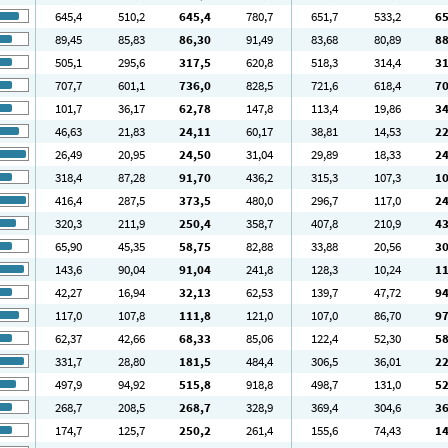
645
,4
510
,2
645
,4
780
,7
651
,7
533
,2
6
89
,45
85
,83
86
,30
91
,49
83
,68
80
,89
8
505
,1
295
,6
317
,5
620
,8
518
,3
314
,4
3
707
,7
601
,1
736
,0
828
,5
721
,6
618
,4
7
101
,7
36
,17
62
,78
147
,8
113
,4
19
,86
3
46
,63
21
,83
24
,11
60
,17
38
,81
14
,53
2
26
,49
20
,95
24
,50
31
,04
29
,89
18
,33
2
318
,4
87
,28
91
,70
436
,2
315
,3
107
,3
1
416
,4
287
,5
373
,5
480
,0
296
,7
117
,0
2
320
,3
211
,9
250
,4
358
,7
407
,8
210
,9
4
65
,90
45
,35
58
,75
82
,88
33
,88
20
,56
3
143
,6
90
,04
91
,04
241
,8
128
,3
10
,24
1
42
,27
16
,94
32
,13
62
,53
139
,7
47
,72
9
117
,0
107
,8
111
,8
121
,0
107
,0
86
,70
9
62
,37
42
,66
68
,33
85
,06
122
,4
52
,30
5
331
,7
28
,80
181
,5
484
,4
306
,5
36
,01
2
497
,9
94
,92
515
,8
918
,8
498
,7
131
,0
5
268
,7
208
,5
268
,7
328
,9
369
,4
304
,6
3
174
,7
125
,7
250
,2
261
,4
155
,6
74
,43
1