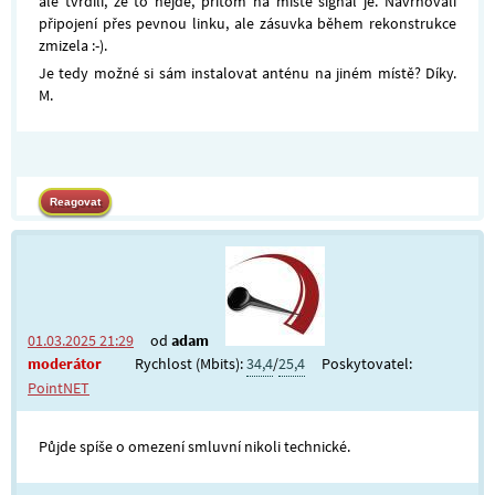
ale tvrdili, že to nejde, přitom na místě signál je. Navrhovali
připojení přes pevnou linku, ale zásuvka během rekonstrukce
zmizela :-).
Je tedy možné si sám instalovat anténu na jiném místě? Díky.
M.
01.03.2025 21:29
od
adam
moderátor
Rychlost (Mbits):
34,4
/
25,4
Poskytovatel:
PointNET
Půjde spíše o omezení smluvní nikoli technické.