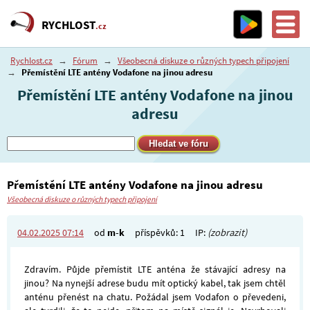
RYCHLOST
.cz
Rychlost.cz
→
Fórum
→
Všeobecná diskuze o různých typech připojení
→
Přemístění LTE antény Vodafone na jinou adresu
Přemístění LTE antény Vodafone na jinou
adresu
Přemístění LTE antény Vodafone na jinou adresu
Všeobecná diskuze o různých typech připojení
04.02.2025 07:14
od
m-k
příspěvků: 1
IP:
(zobrazit)
Zdravím. Půjde přemístit LTE anténa že stávající adresy na
jinou? Na nynejší adrese budu mít optický kabel, tak jsem chtěl
anténu přenést na chatu. Požádal jsem Vodafon o převedeni,