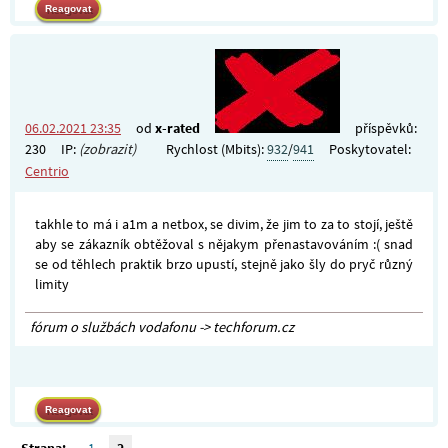
06.02.2021 23:35
od
x-rated
příspěvků:
230
IP:
(zobrazit)
Rychlost (Mbits):
932
/
941
Poskytovatel:
Centrio
takhle to má i a1m a netbox, se divim, že jim to za to stojí, ještě
aby se zákazník obtěžoval s nějakym přenastavováním :( snad
se od těhlech praktik brzo upustí, stejně jako šly do pryč různý
limity
fórum o službách vodafonu -> techforum.cz