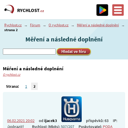
RYCHLOST
.cz
Rychlost.cz
→
Fórum
→
O rychlost.cz
→
Měření a následné doplnění
→
strana 2
Měření a následné doplnění
Měření a následné doplnění
O rychlost.cz
Strana:
1
2
06.02.2021 20:02
od
ijacek3
příspěvků: 63
IP:
(zobrazit)
Rychlost (Mbits):
507
/
207
Poskytovatel:
PODA