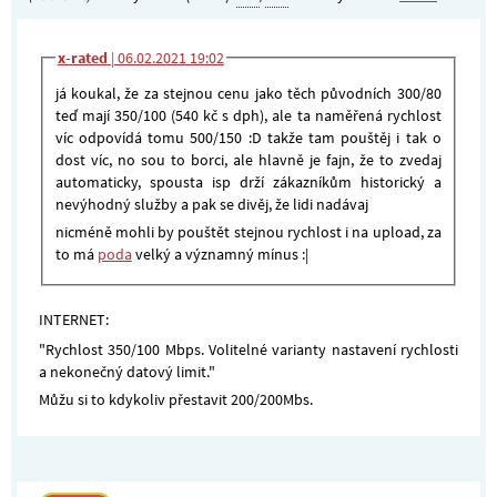
x-rated
|
06.02.2021 19:02
já koukal, že za stejnou cenu jako těch původních 300/80
teď mají 350/100 (540 kč s dph), ale ta naměřená rychlost
víc odpovídá tomu 500/150 :D takže tam pouštěj i tak o
dost víc, no sou to borci, ale hlavně je fajn, že to zvedaj
automaticky, spousta isp drží zákazníkům historický a
nevýhodný služby a pak se divěj, že lidi nadávaj
nicméně mohli by pouštět stejnou rychlost i na upload, za
to má
poda
velký a významný mínus :|
INTERNET:
"Rychlost 350/100 Mbps. Volitelné varianty nastavení rychlosti
a nekonečný datový limit."
Můžu si to kdykoliv přestavit 200/200Mbs.