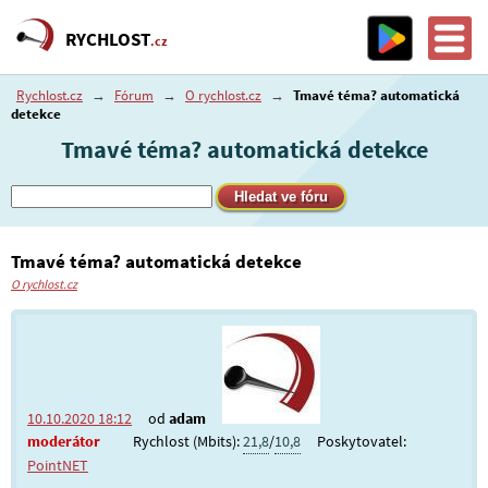
RYCHLOST
.cz
Rychlost.cz
→
Fórum
→
O rychlost.cz
→
Tmavé téma? automatická
detekce
Tmavé téma? automatická detekce
Tmavé téma? automatická detekce
O rychlost.cz
10.10.2020 18:12
od
adam
moderátor
Rychlost (Mbits):
21,8
/
10,8
Poskytovatel:
PointNET