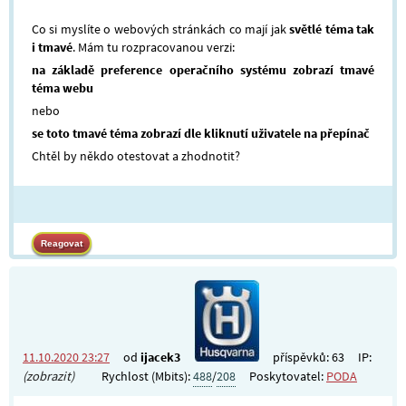
Co si myslíte o webových stránkách co mají jak
světlé téma tak
i tmavé
. Mám tu rozpracovanou verzi:
na základě preference operačního systému zobrazí tmavé
téma webu
nebo
se toto tmavé téma zobrazí dle kliknutí uživatele na přepínač
Chtěl by někdo otestovat a zhodnotit?
11.10.2020 23:27
od
ijacek3
příspěvků: 63
IP:
(zobrazit)
Rychlost (Mbits):
488
/
208
Poskytovatel:
PODA