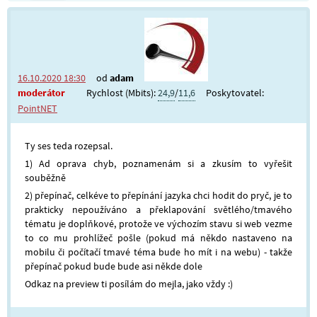
16.10.2020 18:30
od
adam
moderátor
Rychlost (Mbits):
24,9
/
11,6
Poskytovatel:
PointNET
Ty ses teda rozepsal.
1) Ad oprava chyb, poznamenám si a zkusím to vyřešit
souběžně
2) přepínač, celkéve to přepínání jazyka chci hodit do pryč, je to
prakticky nepoužíváno a překlapování světlého/tmavého
tématu je doplňkové, protože ve výchozím stavu si web vezme
to co mu prohlížeč pošle (pokud má někdo nastaveno na
mobilu či počítačí tmavé téma bude ho mít i na webu) - takže
přepínač pokud bude bude asi někde dole
Odkaz na preview ti posílám do mejla, jako vždy :)