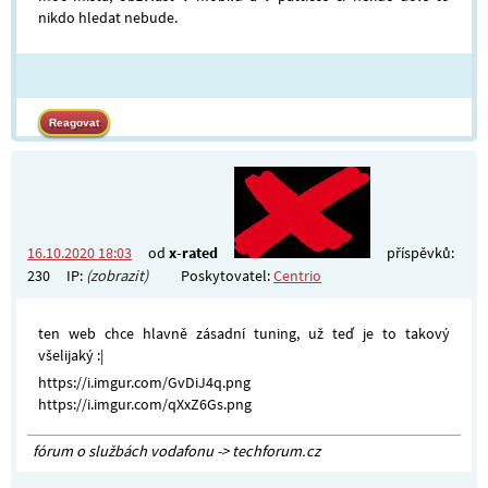
nikdo hledat nebude.
16.10.2020 18:03
od
x-rated
příspěvků:
230
IP:
(zobrazit)
Poskytovatel:
Centrio
ten web chce hlavně zásadní tuning, už teď je to takový
všelijaký :|
https://i.imgur.com/GvDiJ4q.png
https://i.imgur.com/qXxZ6Gs.png
fórum o službách vodafonu -> techforum.cz