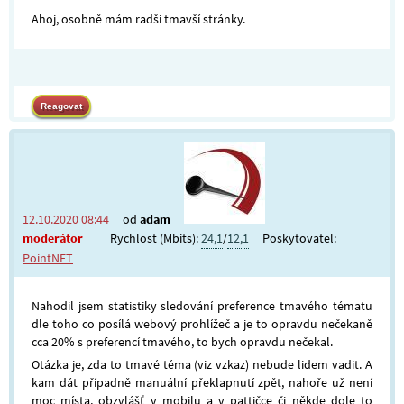
Ahoj, osobně mám radši tmavší stránky.
12.10.2020 08:44
od
adam
moderátor
Rychlost (Mbits):
24,1
/
12,1
Poskytovatel:
PointNET
Nahodil jsem statistiky sledování preference tmavého tématu
dle toho co posílá webový prohlížeč a je to opravdu nečekaně
cca 20% s preferencí tmavého, to bych opravdu nečekal.
Otázka je, zda to tmavé téma (viz vzkaz) nebude lidem vadit. A
kam dát případně manuální překlapnutí zpět, nahoře už není
moc místa, obzvlášť v mobilu a v pattičce či někde dole to