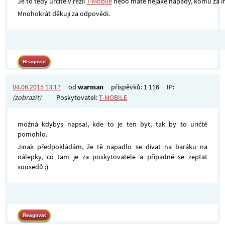
Je to tedy určitě v režii
T-Mobile
nebo máte nějaké nápady, komu za int
Mnohokrát děkuji za odpovědi.
04.06.2015 13:17
od
warman
příspěvků: 1 116
IP:
(zobrazit)
Poskytovatel:
T-MOBILE
možná kdybys napsal, kde to je ten byt, tak by to uričtě
pomohlo.
Jinak předpokládám, že tě napadlo se dívat na baráku na
nálepky, co tam je za poskytovatele a případně se zeptat
sousedů ;)