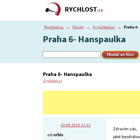
RYCHLOST
.cz
Rychlost.cz
→
Fórum
→
O rychlost.cz
→
Praha 6-
Praha 6- Hanspaulka
Praha 6- Hanspaulka
O rychlost.cz
20.09.2010 21:12
Zdravím vás,
od
erbis
jaké bezdráto