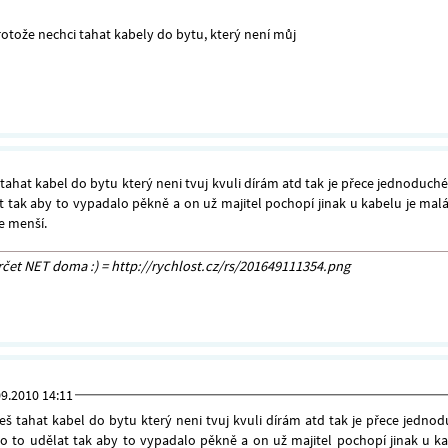
otože nechci tahat kabely do bytu, který není můj
ahat kabel do bytu který neni tvuj kvuli dírám atd tak je přece jednoduch
 tak aby to vypadalo pěkně a on už majitel pochopí jinak u kabelu je malá
je menší.
frčet NET doma :) = http://rychlost.cz/rs/201649111354.png
09.2010 14:11
š tahat kabel do bytu který neni tvuj kvuli dírám atd tak je přece jedno
 to udělat tak aby to vypadalo pěkně a on už majitel pochopí jinak u ka