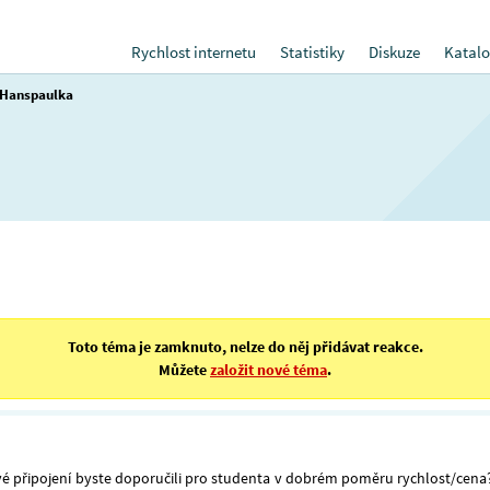
Rychlost internetu
Statistiky
Diskuze
Katalo
 Hanspaulka
Toto téma je zamknuto, nelze do něj přidávat reakce.
Můžete
založit nové téma
.
vé připojení byste doporučili pro studenta v dobrém poměru rychlost/cena