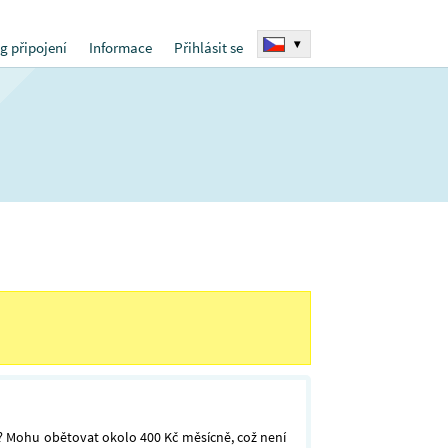
▾
g připojení
Informace
Přihlásit se
? Mohu obětovat okolo 400 Kč měsícně, což není