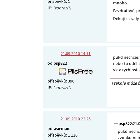
příspěvků: 1
mnoho.
IP:
(zobrazit)
Bezdrátové, pr
Děkuji za rady
21.09.2010 14:11
pukd nechceš t
od
psp822
nebo to udělat
víc a rychlost 
příspěvků: 396
I takhle může 
IP:
(zobrazit)
21.09.2010 22:26
psp822
:21.
od
warman
pukd nechce
příspěvků: 1 116
zvonku nebo