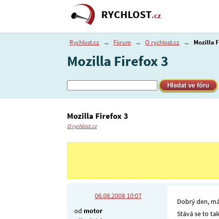
RYCHLOST
.cz
Rychlost.cz
→
Fórum
→
O rychlost.cz
→
Mozilla F
Mozilla Firefox 3
Mozilla Firefox 3
O rychlost.cz
06.08.2008 10:07
Dobrý den, mám
od
motor
Stává se to t