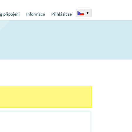
▾
g připojení
Informace
Přihlásit se