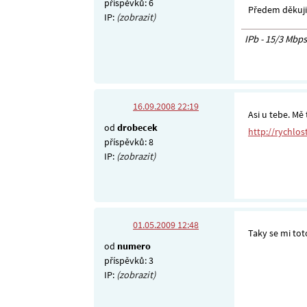
příspěvků: 6
Předem děkuji
IP:
(zobrazit)
IPb - 15/3 Mbps
16.09.2008 22:19
Asi u tebe. Mě
od
drobecek
http://rychlos
příspěvků: 8
IP:
(zobrazit)
01.05.2009 12:48
Taky se mi toto
od
numero
příspěvků: 3
IP:
(zobrazit)