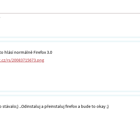
 to hlásí normálně Firefox 3.0
t.cz/rs/20083715673.png
 stávalo;) ..Odinstaluj a přeinstaluj firefox a bude to okay ;)