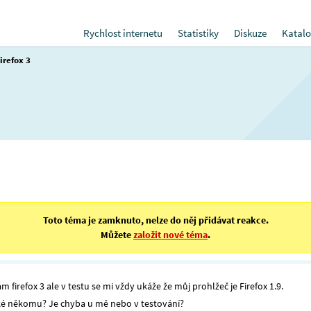
Rychlost internetu
Statistiky
Diskuze
Katalo
irefox 3
Toto téma je zamknuto, nelze do něj přidávat reakce.
Můžete
založit nové téma
.
 firefox 3 ale v testu se mi vždy ukáže že můj prohlžeč je Firefox 1.9.
aké někomu? Je chyba u mě nebo v testování?