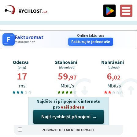
RYCHLOST
.cz
Online fakturace
Fakturomat
F
Fakturujte jednoduše
fakturomat.cz
Odezva
Stahování
Nahrávání
(ping)
(download)
(upload)
17
59
6
,97
,02
ms
Mbit/s
Mbit/s
Najděte si připojení k internetu
pro
vaši adresu
Najít rychlejší připojení
ZOBRAZIT DETAILNÍ INFORMACE
IP (hostname):
89.102.79._ (_.net.upcbroadband.cz)