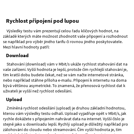
Rychlost připojení pod lupou
Výsledky testu vám prezentují celou řadu klíčových hodnot, na
základě kterých máte možnost zhodnotit vaše připojení a rozhodnout
se například pro výběr jiného tarifu či rovnou jiného poskytovatele.
Mezi hlavní hodnoty patří:
Download
Stahování (download) vám v Mbit/s ukáže rychlost stahování dat na
vaše zařízení. Vyšší hodnota je lepší, protože čím rychlejší stahování je,
tím kratší dobu budete čekat, než se vám načte internetové stránka,
nebo například stáhne příloha e-mailu. Připojení k internetu na doma
bývá většinou asymetrické. To znamená, že přenosová rychlost dat k
uživateli je vyšší než rychlost odesílání.
Upload
Zmíněná rychlost odesílání (upload) je druhou základní hodnotou,
kterou vám výsledky testu odhalí. Upload vyjadřuje opět v Mbit/s, jak
rychle dokážete s připojením nahrávat data na internet. Vyšší číslo je
stejně jako u downloadu lepší. Rychlý upload je důležitý například pro
zálohování do cloudu nebo streamování. Čím vyšší hodnota je, tím