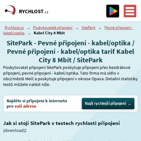
RYCHLOST
.cz
Rychlost.cz
→
Poskytovatelé připojení
→
SitePark
→
Pevné připojení -
kabel/optika
→
Kabel City 8 Mbit
SitePark - Pevné připojení - kabel/optika /
Pevné připojení - kabel/optika tarif Kabel
City 8 Mbit / SitePark
Poskytovatel připojení SitePark poskytuje připojení přes bezdrátové
připojení, pevné připojení - kabel/optika. Tato firma má sídlo v
obci/městě Melč a poskytuje připojení v okrese Opava. Detailní statistiky
testů můžete nalézt níže.
Najděte si připojení k internetu
Najít rychlejší připojení
pro
vaši adresu
Jak si stojí SitePark v testech rychlosti připojení
:
(download)