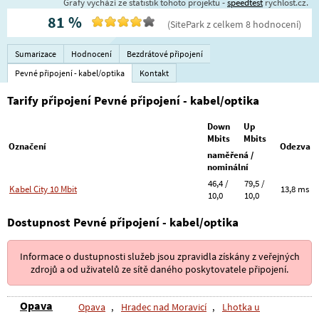
Grafy vychází ze statistik tohoto projektu -
speedtest
rychlost.cz.
81
%
(
SitePark
z celkem
8
hodnocení
)
Sumarizace
Hodnocení
Bezdrátové připojení
Pevné připojení - kabel/optika
Kontakt
Tarify připojení Pevné připojení - kabel/optika
Down
Up
Mbits
Mbits
Označení
Odezva
naměřená /
nominální
46,4 /
79,5 /
Kabel City 10 Mbit
13,8 ms
10,0
10,0
Dostupnost Pevné připojení - kabel/optika
Informace o dustupnosti služeb jsou zpravidla získány z veřejných
zdrojů a od uživatelů ze sítě daného poskytovatele připojení.
Opava
Opava
,
Hradec nad Moravicí
,
Lhotka u