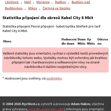
Litultovic
,
Melč
,
Moravice
,
Radkov
,
Budišov nad
Budišovkou
,
Vítkov
,
Čermná ve Slezsku
Statistika připojení dle okresů Kabel City 8 Mbit
Statistika připojení Pevné připojení - kabel/optika SitePark pro tarif
Kabel City 8 Mbit.
Hodnocení
Down
Up
Odezva
Okres
dle down
Mbits
Mbits
ms
Veškeré statistiky jsou orientační, vychází z výsledků testů provedených
návštěvníky tohoto webu. Výsledky mohou být ovlivněny jak kvalitou
připojení tak i hardwarovými a softwarovými vlivy na straně
návštěvníka či dalšími nezjistitelnými vlivy.
* Hodnocení jsou ověřeny, viz
podmínky
.
© 2004-2026 Rychlost.cz
, vytvořil a provozuje
Adam Haken
, všechna
práva vyhrazena,
kontakt
,
podmínky užití
.| Informace jsou orientační.