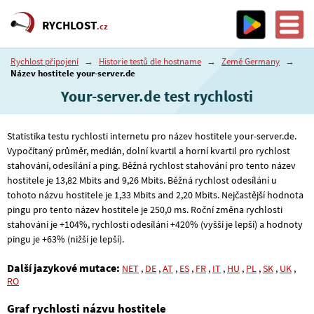
RYCHLOST
.cz
Rychlost připojení
→
Historie testů dle hostname
→
Země Germany
→
Název hostitele your-server.de
Your-server.de test rychlosti
Statistika testu rychlosti internetu pro název hostitele your-server.de.
Vypočítaný průměr, medián, dolní kvartil a horní kvartil pro rychlost
stahování, odesílání a ping. Běžná rychlost stahování pro tento název
hostitele je 13
,82
Mbits and 9
,26
Mbits. Běžná rychlost odesílání u
tohoto názvu hostitele je 1
,33
Mbits and 2
,20
Mbits. Nejčastější hodnota
pingu pro tento název hostitele je 250
,0
ms. Roční změna rychlosti
stahování je +104%, rychlosti odesílání +420% (vyšší je lepší) a hodnoty
pingu je +63% (nižší je lepší).
Další jazykové mutace:
NET
,
DE
,
AT
,
ES
,
FR
,
IT
,
HU
,
PL
,
SK
,
UK
,
RO
Graf rychlosti názvu hostitele