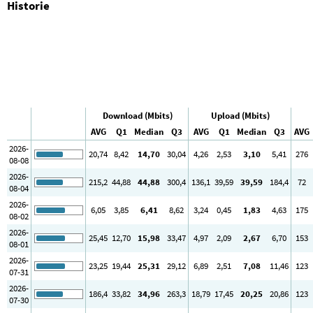
Historie
Download (Mbits)
Upload (Mbits)
AVG
Q1
Median
Q3
AVG
Q1
Median
Q3
AVG
2026-
20
,74
8
,42
14
,70
30
,04
4
,26
2
,53
3
,10
5
,41
276
08-08
2026-
215
,2
44
,88
44
,88
300
,4
136
,1
39
,59
39
,59
184
,4
72
08-04
2026-
6
,05
3
,85
6
,41
8
,62
3
,24
0
,45
1
,83
4
,63
175
08-02
2026-
25
,45
12
,70
15
,98
33
,47
4
,97
2
,09
2
,67
6
,70
153
08-01
2026-
23
,25
19
,44
25
,31
29
,12
6
,89
2
,51
7
,08
11
,46
123
07-31
2026-
186
,4
33
,82
34
,96
263
,3
18
,79
17
,45
20
,25
20
,86
123
07-30