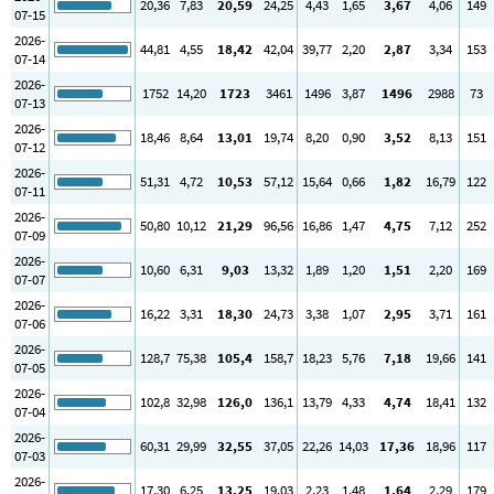
20
,36
7
,83
20
,59
24
,25
4
,43
1
,65
3
,67
4
,06
149
07-15
2026-
44
,81
4
,55
18
,42
42
,04
39
,77
2
,20
2
,87
3
,34
153
07-14
2026-
1752
14
,20
1723
3461
1496
3
,87
1496
2988
73
07-13
2026-
18
,46
8
,64
13
,01
19
,74
8
,20
0
,90
3
,52
8
,13
151
07-12
2026-
51
,31
4
,72
10
,53
57
,12
15
,64
0
,66
1
,82
16
,79
122
07-11
2026-
50
,80
10
,12
21
,29
96
,56
16
,86
1
,47
4
,75
7
,12
252
07-09
2026-
10
,60
6
,31
9
,03
13
,32
1
,89
1
,20
1
,51
2
,20
169
07-07
2026-
16
,22
3
,31
18
,30
24
,73
3
,38
1
,07
2
,95
3
,71
161
07-06
2026-
128
,7
75
,38
105
,4
158
,7
18
,23
5
,76
7
,18
19
,66
141
07-05
2026-
102
,8
32
,98
126
,0
136
,1
13
,79
4
,33
4
,74
18
,41
132
07-04
2026-
60
,31
29
,99
32
,55
37
,05
22
,26
14
,03
17
,36
18
,96
117
07-03
2026-
17
,30
6
,25
13
,25
19
,03
2
,23
1
,48
1
,64
2
,29
179