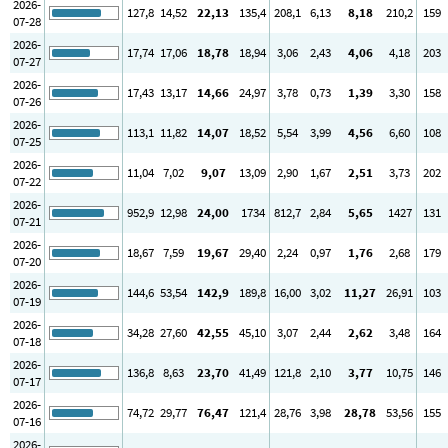
2026-
127
,8
14
,52
22
,13
135
,4
208
,1
6
,13
8
,18
210
,2
159
07-28
2026-
17
,74
17
,06
18
,78
18
,94
3
,06
2
,43
4
,06
4
,18
203
07-27
2026-
17
,43
13
,17
14
,66
24
,97
3
,78
0
,73
1
,39
3
,30
158
07-26
2026-
113
,1
11
,82
14
,07
18
,52
5
,54
3
,99
4
,56
6
,60
108
07-25
2026-
11
,04
7
,02
9
,07
13
,09
2
,90
1
,67
2
,51
3
,73
202
07-22
2026-
952
,9
12
,98
24
,00
1734
812
,7
2
,84
5
,65
1427
131
07-21
2026-
18
,67
7
,59
19
,67
29
,40
2
,24
0
,97
1
,76
2
,68
179
07-20
2026-
144
,6
53
,54
142
,9
189
,8
16
,00
3
,02
11
,27
26
,91
103
07-19
2026-
34
,28
27
,60
42
,55
45
,10
3
,07
2
,44
2
,62
3
,48
164
07-18
2026-
136
,8
8
,63
23
,70
41
,49
121
,8
2
,10
3
,77
10
,75
146
07-17
2026-
74
,72
29
,77
76
,47
121
,4
28
,76
3
,98
28
,78
53
,56
155
07-16
2026-