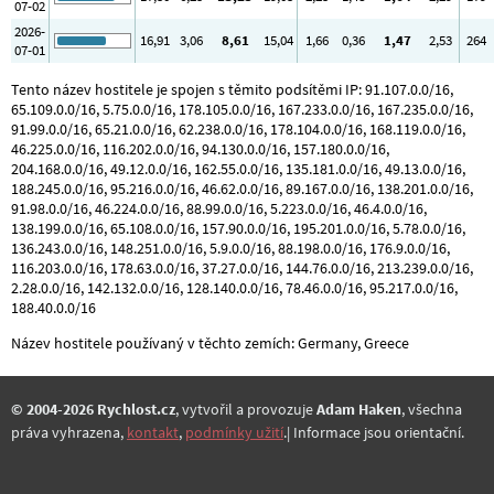
07-02
2026-
16
,91
3
,06
8
,61
15
,04
1
,66
0
,36
1
,47
2
,53
264
07-01
Tento název hostitele je spojen s těmito podsítěmi IP: 91.107.0.0/16,
65.109.0.0/16, 5.75.0.0/16, 178.105.0.0/16, 167.233.0.0/16, 167.235.0.0/16,
91.99.0.0/16, 65.21.0.0/16, 62.238.0.0/16, 178.104.0.0/16, 168.119.0.0/16,
46.225.0.0/16, 116.202.0.0/16, 94.130.0.0/16, 157.180.0.0/16,
204.168.0.0/16, 49.12.0.0/16, 162.55.0.0/16, 135.181.0.0/16, 49.13.0.0/16,
188.245.0.0/16, 95.216.0.0/16, 46.62.0.0/16, 89.167.0.0/16, 138.201.0.0/16,
91.98.0.0/16, 46.224.0.0/16, 88.99.0.0/16, 5.223.0.0/16, 46.4.0.0/16,
138.199.0.0/16, 65.108.0.0/16, 157.90.0.0/16, 195.201.0.0/16, 5.78.0.0/16,
136.243.0.0/16, 148.251.0.0/16, 5.9.0.0/16, 88.198.0.0/16, 176.9.0.0/16,
116.203.0.0/16, 178.63.0.0/16, 37.27.0.0/16, 144.76.0.0/16, 213.239.0.0/16,
2.28.0.0/16, 142.132.0.0/16, 128.140.0.0/16, 78.46.0.0/16, 95.217.0.0/16,
188.40.0.0/16
Název hostitele používaný v těchto zemích: Germany, Greece
© 2004-2026 Rychlost.cz
, vytvořil a provozuje
Adam Haken
, všechna
práva vyhrazena,
kontakt
,
podmínky užití
.| Informace jsou orientační.