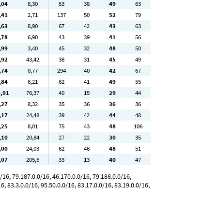
,04
8
,30
53
38
49
63
,41
2
,71
137
50
52
79
,63
8
,90
67
42
43
63
,78
6
,90
43
39
41
56
,99
3
,40
45
32
48
50
,92
43
,42
38
31
45
49
,74
0
,77
294
40
42
67
,84
6
,21
62
41
49
55
9
,91
76
,37
40
15
29
44
,27
8
,32
35
36
36
36
,17
24
,48
39
42
44
48
,25
8
,01
75
43
48
106
,10
20
,84
27
22
30
35
,00
24
,03
62
46
48
51
,07
205
,6
33
13
40
47
/16, 79.187.0.0/16, 46.170.0.0/16, 79.188.0.0/16,
6, 83.3.0.0/16, 95.50.0.0/16, 83.17.0.0/16, 83.19.0.0/16,