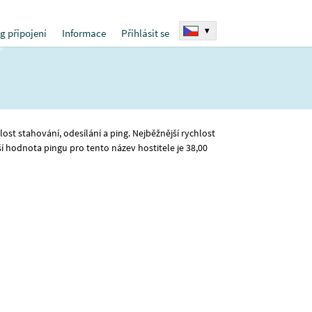
▾
g připojení
Informace
Přihlásit se
lost stahování, odesílání a ping. Nejběžnější rychlost
ší hodnota pingu pro tento název hostitele je 38
,00