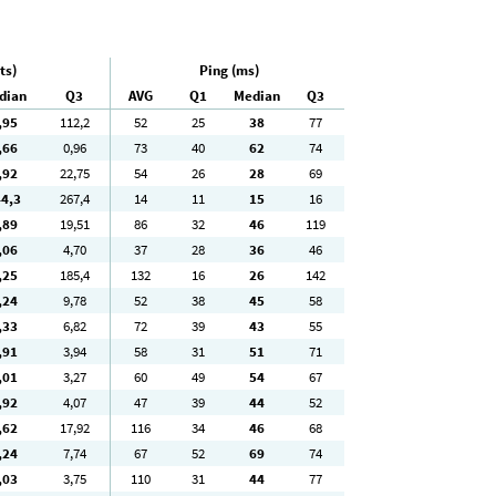
ts)
Ping (ms)
dian
Q3
AVG
Q1
Median
Q3
,95
112
,2
52
25
38
77
,66
0
,96
73
40
62
74
,92
22
,75
54
26
28
69
44
,3
267
,4
14
11
15
16
,89
19
,51
86
32
46
119
,06
4
,70
37
28
36
46
,25
185
,4
132
16
26
142
,24
9
,78
52
38
45
58
,33
6
,82
72
39
43
55
,91
3
,94
58
31
51
71
,01
3
,27
60
49
54
67
,92
4
,07
47
39
44
52
,62
17
,92
116
34
46
68
,24
7
,74
67
52
69
74
,03
3
,75
110
31
44
77