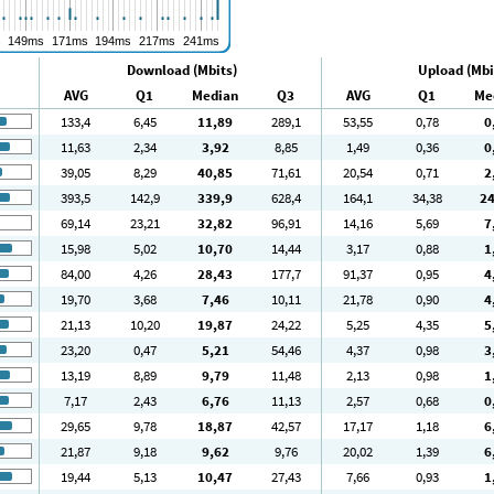
Download (Mbits)
Upload (Mbi
AVG
Q1
Median
Q3
AVG
Q1
Me
133
,4
6
,45
11
,89
289
,1
53
,55
0
,78
0
11
,63
2
,34
3
,92
8
,85
1
,49
0
,36
0
39
,05
8
,29
40
,85
71
,61
20
,54
0
,71
2
393
,5
142
,9
339
,9
628
,4
164
,1
34
,38
2
69
,14
23
,21
32
,82
96
,91
14
,16
5
,69
7
15
,98
5
,02
10
,70
14
,44
3
,17
0
,88
1
84
,00
4
,26
28
,43
177
,7
91
,37
0
,95
4
19
,70
3
,68
7
,46
10
,11
21
,78
0
,90
4
21
,13
10
,20
19
,87
24
,22
5
,25
4
,35
5
23
,20
0
,47
5
,21
54
,46
4
,37
0
,98
3
13
,19
8
,89
9
,79
11
,48
2
,13
0
,98
1
7
,17
2
,43
6
,76
11
,13
2
,57
0
,68
0
29
,65
9
,78
18
,87
42
,57
17
,17
1
,18
6
21
,87
9
,18
9
,62
9
,76
20
,02
1
,39
6
19
,44
5
,13
10
,47
27
,43
7
,66
0
,93
1