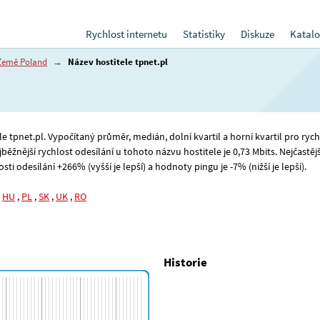
Rychlost internetu
Statistiky
Diskuze
Katalo
Země Poland
→
Název hostitele tpnet.pl
le tpnet.pl. Vypočítaný průměr, medián, dolní kvartil a horní kvartil pro rych
jběžnější rychlost odesílání u tohoto názvu hostitele je 0
,73
Mbits. Nejčastěj
i odesílání +266% (vyšší je lepší) a hodnoty pingu je -7% (nižší je lepší).
,
HU
,
PL
,
SK
,
UK
,
RO
Historie