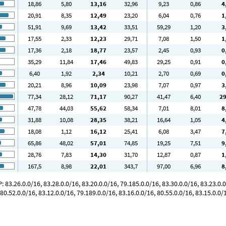
18
,86
5
,80
13
,16
32
,96
9
,23
0
,86
4
20
,91
8
,35
12
,49
23
,20
6
,04
0
,76
1
51
,91
9
,69
13
,42
33
,51
59
,29
1
,20
3
17
,55
2
,33
12
,23
29
,71
7
,08
1
,50
1
17
,36
2
,18
18
,77
23
,57
2
,45
0
,93
0
35
,29
11
,84
17
,46
49
,83
29
,25
0
,91
0
6
,40
1
,92
2
,34
10
,21
2
,70
0
,69
0
20
,21
8
,96
10
,09
23
,98
7
,07
0
,97
3
77
,34
28
,12
71
,17
90
,27
41
,47
6
,40
2
47
,78
44
,03
55
,62
58
,34
7
,01
8
,01
8
31
,88
10
,08
28
,35
38
,21
16
,64
1
,05
4
18
,08
1
,12
16
,12
25
,41
6
,08
3
,47
7
65
,86
48
,02
57
,01
74
,85
19
,25
7
,51
9
28
,76
7
,83
14
,30
31
,70
12
,87
0
,87
1
167
,5
8
,98
22
,01
343
,7
97
,00
6
,96
8
83.26.0.0/16, 83.28.0.0/16, 83.20.0.0/16, 79.185.0.0/16, 83.30.0.0/16, 83.23.0.0
80.52.0.0/16, 83.12.0.0/16, 79.189.0.0/16, 83.16.0.0/16, 80.55.0.0/16, 83.15.0.0/1