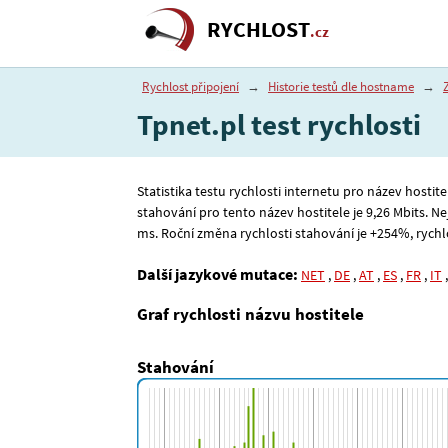
RYCHLOST
.cz
Rychlost připojení
→
Historie testů dle hostname
→
Tpnet.pl test rychlosti
Statistika testu rychlosti internetu pro název hostite
stahování pro tento název hostitele je 9
,26
Mbits. Ne
ms. Roční změna rychlosti stahování je +254%, rychlost
Další jazykové mutace:
NET
,
DE
,
AT
,
ES
,
FR
,
IT
Graf rychlosti názvu hostitele
Stahování