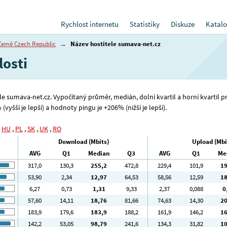
Rychlost internetu
Statistiky
Diskuze
Katalo
Země Czech Republic
→
Název hostitele sumava-net.cz
losti
ele sumava-net.cz. Vypočítaný průměr, medián, dolní kvartil a horní kvartil 
(vyšší je lepší) a hodnoty pingu je +206% (nižší je lepší).
,
HU
,
PL
,
SK
,
UK
,
RO
Download (Mbits)
Upload (Mbi
AVG
Q1
Median
Q3
AVG
Q1
Me
317
,0
130
,3
255
,2
472
,8
229
,4
101
,9
1
53
,90
2
,34
12
,97
64
,53
58
,56
12
,59
1
6
,27
0
,73
1
,31
9
,33
2
,37
0
,088
0
57
,60
14
,11
18
,76
81
,66
74
,63
14
,30
2
183
,9
179
,6
183
,9
188
,2
161
,9
146
,2
1
142
,2
53
,05
98
,79
241
,6
134
,3
31
,82
1