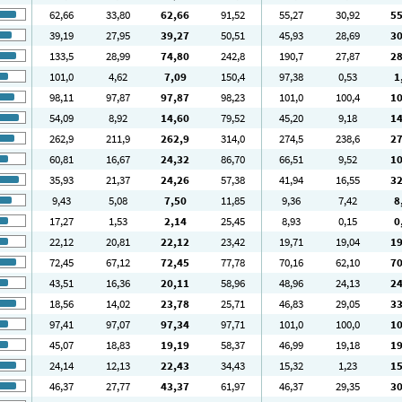
62
,66
33
,80
62
,66
91
,52
55
,27
30
,92
5
39
,19
27
,95
39
,27
50
,51
45
,93
28
,69
3
133
,5
28
,99
74
,80
242
,8
190
,7
27
,87
2
101
,0
4
,62
7
,09
150
,4
97
,38
0
,53
1
98
,11
97
,87
97
,87
98
,23
101
,0
100
,4
1
54
,09
8
,92
14
,60
79
,52
45
,20
9
,18
1
262
,9
211
,9
262
,9
314
,0
274
,5
238
,6
2
60
,81
16
,67
24
,32
86
,70
66
,51
9
,52
1
35
,93
21
,37
24
,26
57
,38
41
,94
16
,55
3
9
,43
5
,08
7
,50
11
,85
9
,36
7
,42
8
17
,27
1
,53
2
,14
25
,45
8
,93
0
,15
0
22
,12
20
,81
22
,12
23
,42
19
,71
19
,04
1
72
,45
67
,12
72
,45
77
,78
70
,16
62
,10
7
43
,51
16
,36
20
,11
58
,96
48
,96
24
,13
2
18
,56
14
,02
23
,78
25
,71
46
,83
29
,05
3
97
,41
97
,07
97
,34
97
,71
101
,0
100
,0
1
45
,07
18
,83
19
,19
58
,37
46
,99
19
,18
1
24
,14
12
,13
22
,43
34
,43
15
,32
1
,23
1
46
,37
27
,77
43
,37
61
,97
46
,37
29
,35
3