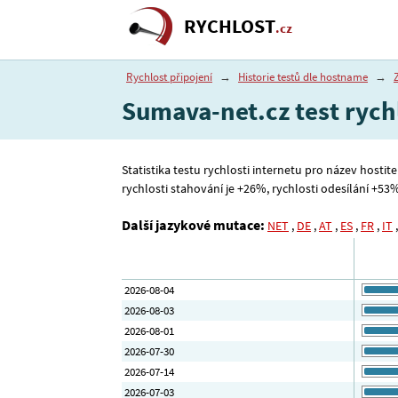
RYCHLOST
.cz
Rychlost připojení
→
Historie testů dle hostname
→
Sumava-net.cz test rych
Statistika testu rychlosti internetu pro název hostit
rychlosti stahování je +26%, rychlosti odesílání +53% 
Další jazykové mutace:
NET
,
DE
,
AT
,
ES
,
FR
,
IT
2026-08-04
2026-08-03
2026-08-01
2026-07-30
2026-07-14
2026-07-03