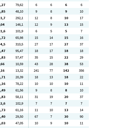
5
,27
79
,62
6
6
6
6
0
,85
48
,10
9
8
9
10
81
,7
292
,1
12
8
10
17
,04
146
,1
12
9
13
15
01
,6
101
,9
6
5
5
7
4
,72
65
,98
15
14
15
16
74
,5
310
,5
27
17
27
37
0
,47
95
,47
18
17
18
18
2
,83
57
,47
35
15
22
29
,66
10
,59
43
28
38
53
,16
13
,32
241
77
142
356
9
,71
20
,39
18
13
18
22
0
,16
78
,22
10
10
10
11
4
,49
61
,56
9
8
8
10
3
,83
58
,11
31
19
20
37
02
,6
102
,9
7
7
7
7
9
,73
61
,16
11
10
13
14
5
,40
29
,50
67
7
30
90
0
,03
47
,05
10
9
10
11