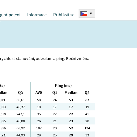
▾
g připojení
Informace
Přihlásit se
o rychlost stahování, odesílání a ping. Roční změna
ts)
Ping (ms)
dian
Q3
AVG
Q1
Median
Q3
,09
36
,61
58
24
53
83
6
,03
46
,37
18
17
17
19
3
,98
247
,1
35
22
22
41
9
,05
46
,00
26
21
23
28
4
,06
68
,92
102
20
52
134
4
,21
44
,93
29
25
29
33