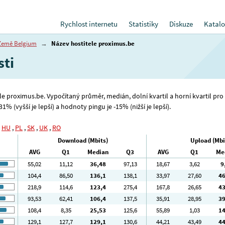
Rychlost internetu
Statistiky
Diskuze
Katalo
Země Belgium
→
Název hostitele proximus.be
sti
ele proximus.be. Vypočítaný průměr, medián, dolní kvartil a horní kvartil pr
1% (vyšší je lepší) a hodnoty pingu je -15% (nižší je lepší).
,
HU
,
PL
,
SK
,
UK
,
RO
Download (Mbits)
Upload (Mbi
AVG
Q1
Median
Q3
AVG
Q1
Me
55
,02
11
,12
36
,48
97
,13
18
,67
3
,62
9
104
,4
86
,50
136
,1
138
,1
33
,97
27
,60
4
218
,9
114
,6
123
,4
275
,4
167
,8
26
,65
4
93
,53
62
,41
106
,4
137
,5
35
,91
28
,95
3
108
,4
8
,35
25
,53
125
,6
55
,89
1
,03
1
129
,1
127
,7
129
,1
130
,6
44
,21
43
,49
4