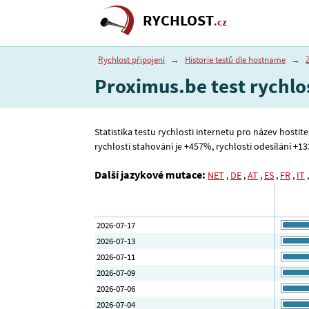
RYCHLOST
.cz
Rychlost připojení
→
Historie testů dle hostname
→
Proximus.be test rychlo
Statistika testu rychlosti internetu pro název hostit
rychlosti stahování je +457%, rychlosti odesílání +133
Další jazykové mutace:
NET
,
DE
,
AT
,
ES
,
FR
,
IT
2026-07-17
2026-07-13
2026-07-11
2026-07-09
2026-07-06
2026-07-04