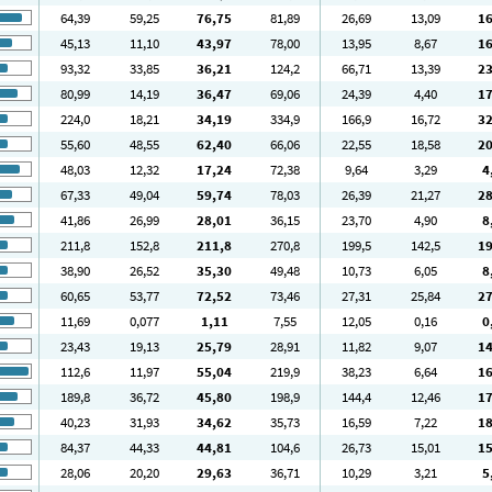
64
,39
59
,25
76
,75
81
,89
26
,69
13
,09
1
45
,13
11
,10
43
,97
78
,00
13
,95
8
,67
1
93
,32
33
,85
36
,21
124
,2
66
,71
13
,39
2
80
,99
14
,19
36
,47
69
,06
24
,39
4
,40
1
224
,0
18
,21
34
,19
334
,9
166
,9
16
,72
3
55
,60
48
,55
62
,40
66
,06
22
,55
18
,58
2
48
,03
12
,32
17
,24
72
,38
9
,64
3
,29
4
67
,33
49
,04
59
,74
78
,03
26
,39
21
,27
2
41
,86
26
,99
28
,01
36
,15
23
,70
4
,90
8
211
,8
152
,8
211
,8
270
,8
199
,5
142
,5
1
38
,90
26
,52
35
,30
49
,48
10
,73
6
,05
8
60
,65
53
,77
72
,52
73
,46
27
,31
25
,84
2
11
,69
0
,077
1
,11
7
,55
12
,05
0
,16
0
23
,43
19
,13
25
,79
28
,91
11
,82
9
,07
1
112
,6
11
,97
55
,04
219
,9
38
,23
6
,64
1
189
,8
36
,72
45
,80
198
,9
144
,4
12
,46
1
40
,23
31
,93
34
,62
35
,73
16
,59
7
,22
1
84
,37
44
,33
44
,81
104
,6
26
,73
15
,01
1
28
,06
20
,20
29
,63
36
,71
10
,29
3
,21
5