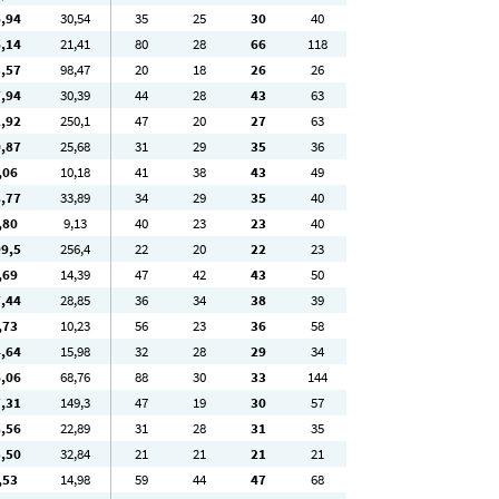
6
,94
30
,54
35
25
30
40
6
,14
21
,41
80
28
66
118
3
,57
98
,47
20
18
26
26
7
,94
30
,39
44
28
43
63
2
,92
250
,1
47
20
27
63
0
,87
25
,68
31
29
35
36
,06
10
,18
41
38
43
49
8
,77
33
,89
34
29
35
40
,80
9
,13
40
23
23
40
99
,5
256
,4
22
20
22
23
,69
14
,39
47
42
43
50
7
,44
28
,85
36
34
38
39
,73
10
,23
56
23
36
58
4
,64
15
,98
32
28
29
34
6
,06
68
,76
88
30
33
144
7
,31
149
,3
47
19
30
57
8
,56
22
,89
31
28
31
35
5
,50
32
,84
21
21
21
21
,53
14
,98
59
44
47
68