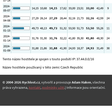
07-14
2024-
14
,15
10
,68
14
,15
17
,62
33
,00
23
,51
33
,00
42
,49
9
05-07
2024-
27
,29
26
,14
27
,29
28
,44
32
,16
21
,73
32
,16
42
,59
24
04-08
2024-
49
,73
48
,13
49
,73
51
,32
53
,50
51
,73
53
,50
55
,26
11
01-15
2024-
31
,76
31
,30
31
,76
32
,22
41
,80
35
,30
41
,80
48
,30
24
01-14
2024-
31
,88
21
,86
31
,88
41
,90
24
,93
18
,37
24
,93
31
,49
38
01-09
Tento název hostitele je spojen s touto podsítí IP: 37.44.0.0/16
Název hostitele používaný v této zemi: Czech Republic
© 2004-2026 Rychlost.cz
, vytvořil a provozuje
Adam Haken
, všechna
práva vyhrazena,
kontakt
,
podmínky užití
.| Informace jsou orientační.