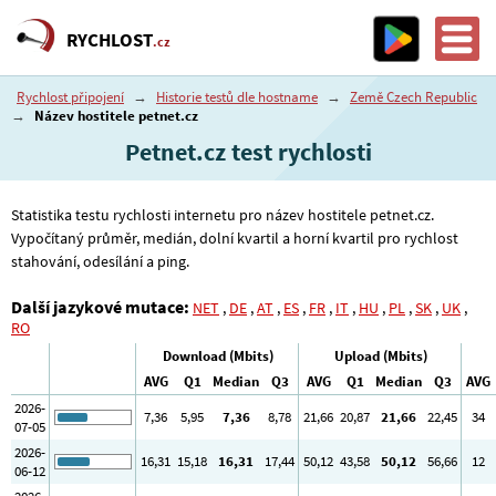
RYCHLOST
.cz
Rychlost připojení
→
Historie testů dle hostname
→
Země Czech Republic
→
Název hostitele petnet.cz
Petnet.cz test rychlosti
Statistika testu rychlosti internetu pro název hostitele petnet.cz.
Vypočítaný průměr, medián, dolní kvartil a horní kvartil pro rychlost
stahování, odesílání a ping.
Další jazykové mutace:
NET
,
DE
,
AT
,
ES
,
FR
,
IT
,
HU
,
PL
,
SK
,
UK
,
RO
Download (Mbits)
Upload (Mbits)
AVG
Q1
Median
Q3
AVG
Q1
Median
Q3
AVG
2026-
7
,36
5
,95
7
,36
8
,78
21
,66
20
,87
21
,66
22
,45
34
07-05
2026-
16
,31
15
,18
16
,31
17
,44
50
,12
43
,58
50
,12
56
,66
12
06-12