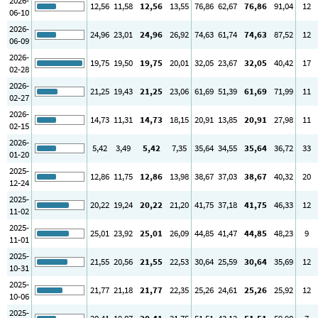
2026-
12
,56
11
,58
12
,56
13
,55
76
,86
62
,67
76
,86
91
,04
12
06-10
2026-
24
,96
23
,01
24
,96
26
,92
74
,63
61
,74
74
,63
87
,52
12
06-09
2026-
19
,75
19
,50
19
,75
20
,01
32
,05
23
,67
32
,05
40
,42
17
02-28
2026-
21
,25
19
,43
21
,25
23
,06
61
,69
51
,39
61
,69
71
,99
11
02-27
2026-
14
,73
11
,31
14
,73
18
,15
20
,91
13
,85
20
,91
27
,98
11
02-15
2026-
5
,42
3
,49
5
,42
7
,35
35
,64
34
,55
35
,64
36
,72
33
01-20
2025-
12
,86
11
,75
12
,86
13
,98
38
,67
37
,03
38
,67
40
,32
20
12-24
2025-
20
,22
19
,24
20
,22
21
,20
41
,75
37
,18
41
,75
46
,33
12
11-02
2025-
25
,01
23
,92
25
,01
26
,09
44
,85
41
,47
44
,85
48
,23
9
11-01
2025-
21
,55
20
,56
21
,55
22
,53
30
,64
25
,59
30
,64
35
,69
12
10-31
2025-
21
,77
21
,18
21
,77
22
,35
25
,26
24
,61
25
,26
25
,92
12
10-06
2025-