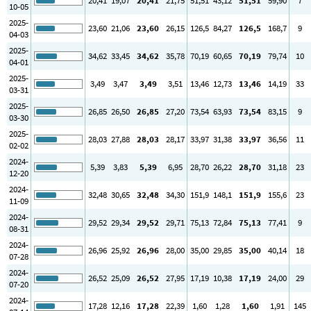
20
,41
19
,07
20
,41
21
,75
51
,51
43
,12
51
,51
59
,90
7
10-05
2025-
23
,60
21
,06
23
,60
26
,15
126
,5
84
,27
126
,5
168
,7
9
04-03
2025-
34
,62
33
,45
34
,62
35
,78
70
,19
60
,65
70
,19
79
,74
10
04-01
2025-
3
,49
3
,47
3
,49
3
,51
13
,46
12
,73
13
,46
14
,19
33
03-31
2025-
26
,85
26
,50
26
,85
27
,20
73
,54
63
,93
73
,54
83
,15
9
03-30
2025-
28
,03
27
,88
28
,03
28
,17
33
,97
31
,38
33
,97
36
,56
11
02-02
2024-
5
,39
3
,83
5
,39
6
,95
28
,70
26
,22
28
,70
31
,18
23
12-20
2024-
32
,48
30
,65
32
,48
34
,30
151
,9
148
,1
151
,9
155
,6
23
11-09
2024-
29
,52
29
,34
29
,52
29
,71
75
,13
72
,84
75
,13
77
,41
9
08-31
2024-
26
,96
25
,92
26
,96
28
,00
35
,00
29
,85
35
,00
40
,14
18
07-28
2024-
26
,52
25
,09
26
,52
27
,95
17
,19
10
,38
17
,19
24
,00
29
07-20
2024-
17
,28
12
,16
17
,28
22
,39
1
,60
1
,28
1
,60
1
,91
145