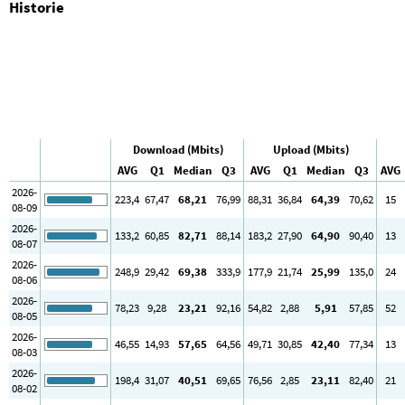
Historie
Download (Mbits)
Upload (Mbits)
AVG
Q1
Median
Q3
AVG
Q1
Median
Q3
AVG
2026-
223
,4
67
,47
68
,21
76
,99
88
,31
36
,84
64
,39
70
,62
15
08-09
2026-
133
,2
60
,85
82
,71
88
,14
183
,2
27
,90
64
,90
90
,40
13
08-07
2026-
248
,9
29
,42
69
,38
333
,9
177
,9
21
,74
25
,99
135
,0
24
08-06
2026-
78
,23
9
,28
23
,21
92
,16
54
,82
2
,88
5
,91
57
,85
52
08-05
2026-
46
,55
14
,93
57
,65
64
,56
49
,71
30
,85
42
,40
77
,34
13
08-03
2026-
198
,4
31
,07
40
,51
69
,65
76
,56
2
,85
23
,11
82
,40
21
08-02