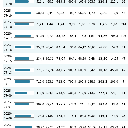
521
,1
480
,2
649
,9
690
,8
165
,8
163
,7
220
,1
222
,1
18
07-20
2026-
58
,48
6
,44
9
,34
103
,7
66
,56
1
,79
2
,03
110
,9
44
07-19
2026-
1
,91
1
,49
1
,91
2
,33
1
,30
0
,76
1
,30
1
,84
214
07-18
2026-
91
,99
2
,72
88
,48
153
,4
115
,8
1
,61
94
,86
205
,5
106
07-17
2026-
95
,63
70
,48
87
,54
136
,8
84
,12
16
,65
56
,00
152
,9
31
07-16
2026-
234
,8
69
,31
78
,04
80
,41
68
,89
9
,48
13
,50
14
,05
47
07-15
2026-
226
,5
52
,24
88
,62
90
,93
68
,99
8
,42
10
,18
45
,20
42
07-13
2026-
713
,0
633
,1
713
,0
792
,9
202
,3
198
,6
202
,3
206
,0
7
07-11
2026-
473
,9
384
,5
518
,9
585
,8
216
,9
213
,7
222
,7
223
,1
11
07-09
2026-
309
,0
79
,41
255
,7
573
,2
121
,1
35
,80
187
,4
188
,0
11
07-07
2026-
124
,5
71
,07
125
,4
178
,4
104
,3
80
,89
146
,7
149
,0
25
07-06
2026-
98
,27
27
,23
52
,99
109
,3
53
,20
10
,74
15
,13
89
,79
41