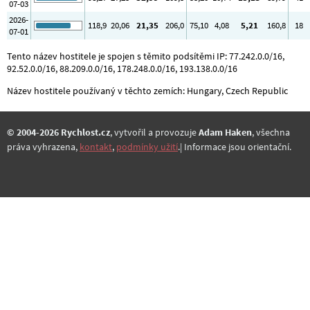
07-03
2026-
118
,9
20
,06
21
,35
206
,0
75
,10
4
,08
5
,21
160
,8
18
07-01
Tento název hostitele je spojen s těmito podsítěmi IP: 77.242.0.0/16,
92.52.0.0/16, 88.209.0.0/16, 178.248.0.0/16, 193.138.0.0/16
Název hostitele používaný v těchto zemích: Hungary, Czech Republic
© 2004-2026 Rychlost.cz
, vytvořil a provozuje
Adam Haken
, všechna
práva vyhrazena,
kontakt
,
podmínky užití
.| Informace jsou orientační.