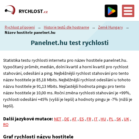
RYCHLOST
.cz
Rychlost připojení
→
Historie testů dle hostname
→
Země Hungary
→
Název hostitele panelnet.hu
Panelnet.hu test rychlosti
Statistika testu rychlosti internetu pro název hostitele panelnet.hu.
Vypočítaný průměr, medián, dolní kvartil a horní kvartil pro rychlost
stahování, odesílání a ping. Nejběžnější rychlost stahování pro tento
název hostitele je 85
,18
Mbits. Nejběžnější rychlost odesílání u tohoto
názvu hostitele je 91
,13
Mbits. Nejčastější hodnota pingu pro tento
název hostitele je 10
,00
ms. Roční změna rychlosti stahování je +99%,
rychlosti odesílání +45% (vyšší je lepší) a hodnoty pingu je -7% (nižší je
lepší).
Další jazykové mutace:
NET
,
DE
,
AT
,
ES
,
FR
,
IT
,
HU
,
PL
,
SK
,
UK
,
RO
Graf rychlosti názvu hostitele