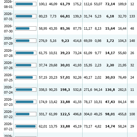
2026-
100
,1
46
,09
61
,79
175
,2
112
,6
53
,07
72
,14
189
,9
12
08-01
2026-
80
,23
7
,73
66
,81
139
,3
31
,74
5
,23
6
,18
32
,70
133
07-31
2026-
58
,95
43
,35
85
,36
87
,75
11
,17
8
,13
15
,64
16
,44
48
07-30
2026-
276
,9
5
,16
9
,23
414
,8
69
,59
0
,98
1
,72
104
,3
148
07-29
2026-
61
,75
10
,51
39
,23
73
,24
61
,09
9
,77
14
,17
55
,60
26
07-28
2026-
37
,74
29
,68
30
,01
41
,93
15
,35
2
,23
2
,30
21
,95
32
07-26
2026-
57
,15
20
,23
57
,01
92
,26
40
,17
2
,02
30
,03
76
,49
24
07-25
2026-
338
,5
90
,25
198
,3
532
,8
271
,6
94
,14
136
,8
282
,5
11
07-24
2026-
174
,9
13
,42
33
,88
41
,33
78
,17
10
,31
47
,43
84
,14
90
07-23
2026-
331
,7
61
,99
122
,5
496
,8
304
,0
49
,25
98
,01
455
,8
108
07-22
2026-
62
,01
13
,75
33
,88
45
,19
73
,17
4
,82
14
,74
58
,24
29
07-21
2026-