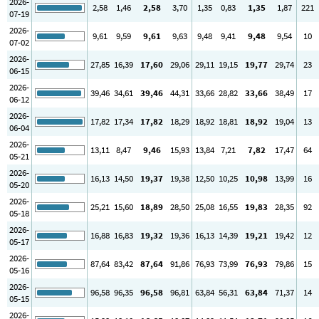
2026-
2
,58
1
,46
2
,58
3
,70
1
,35
0
,83
1
,35
1
,87
221
07-19
2026-
9
,61
9
,59
9
,61
9
,63
9
,48
9
,41
9
,48
9
,54
10
07-02
2026-
27
,85
16
,39
17
,60
29
,06
29
,11
19
,15
19
,77
29
,74
23
06-15
2026-
39
,46
34
,61
39
,46
44
,31
33
,66
28
,82
33
,66
38
,49
17
06-12
2026-
17
,82
17
,34
17
,82
18
,29
18
,92
18
,81
18
,92
19
,04
13
06-04
2026-
13
,11
8
,47
9
,46
15
,93
13
,84
7
,21
7
,82
17
,47
64
05-21
2026-
16
,13
14
,50
19
,37
19
,38
12
,50
10
,25
10
,98
13
,99
16
05-20
2026-
25
,21
15
,60
18
,89
28
,50
25
,08
16
,55
19
,83
28
,35
92
05-18
2026-
16
,88
16
,83
19
,32
19
,36
16
,13
14
,39
19
,21
19
,42
12
05-17
2026-
87
,64
83
,42
87
,64
91
,86
76
,93
73
,99
76
,93
79
,86
15
05-16
2026-
96
,58
96
,35
96
,58
96
,81
63
,84
56
,31
63
,84
71
,37
14
05-15
2026-