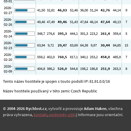
03-01
2026-
41
,50
32
,81
46
,03
52
,46
36
,00
31
,24
42
,76
44
,14
9
02-27
2026-
49
,46
47
,49
49
,46
51
,43
47
,64
46
,14
47
,64
49
,13
7
02-26
2026-
348
,7
276
,6
395
,3
444
,1
301
,3
223
,2
261
,4
359
,4
5
02-24
2026-
63
,94
9
,72
29
,47
83
,69
64
,38
9
,97
30
,44
84
,85
15
02-23
2026-
559
,2
402
,0
760
,5
817
,1
340
,1
253
,2
458
,0
485
,9
7
02-20
2026-
404
,8
386
,2
526
,0
544
,6
198
,2
186
,8
251
,9
263
,3
8
02-09
Tento název hostitele je spojen s touto podsítí IP: 81.91.0.0/16
Název hostitele používaný v této zemi: Czech Republic
© 2004-2026 Rychlost.cz
, vytvořil a provozuje
Adam Haken
, všechna
práva vyhrazena,
kontakt
,
podmínky užití
.| Informace jsou orientační.