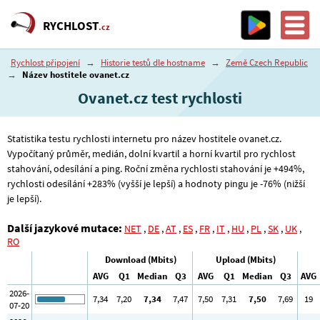
RYCHLOST
.cz
Rychlost připojení
→
Historie testů dle hostname
→
Země Czech Republic
→
Název hostitele ovanet.cz
Ovanet.cz test rychlosti
Statistika testu rychlosti internetu pro název hostitele ovanet.cz.
Vypočítaný průměr, medián, dolní kvartil a horní kvartil pro rychlost
stahování, odesílání a ping. Roční změna rychlosti stahování je +494%,
rychlosti odesílání +283% (vyšší je lepší) a hodnoty pingu je -76% (nižší
je lepší).
Další jazykové mutace:
NET
,
DE
,
AT
,
ES
,
FR
,
IT
,
HU
,
PL
,
SK
,
UK
,
RO
Download (Mbits)
Upload (Mbits)
AVG
Q1
Median
Q3
AVG
Q1
Median
Q3
AVG
2026-
7
,34
7
,20
7
,34
7
,47
7
,50
7
,31
7
,50
7
,69
19
07-20