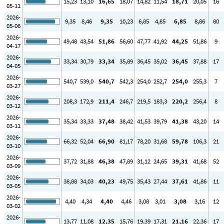
15
,23
13
,10
16
,65
18
,07
14
,82
11
,54
18
,71
20
,05
16
05-11
2026-
9
,35
8
,46
9
,35
10
,23
6
,85
4
,85
6
,85
8
,86
80
05-06
2026-
49
,48
43
,54
51
,86
56
,60
47
,77
41
,92
44
,25
51
,86
9
04-17
2026-
33
,34
30
,79
33
,34
35
,89
36
,45
35
,02
36
,45
37
,88
17
04-05
2026-
540
,7
539
,0
540
,7
542
,3
254
,0
252
,7
254
,0
255
,3
7
03-27
2026-
208
,3
172
,9
211
,4
246
,7
219
,5
183
,3
220
,2
256
,4
8
03-12
2026-
35
,34
33
,33
37
,48
38
,42
41
,53
39
,79
41
,38
43
,20
14
03-11
2026-
66
,32
52
,04
66
,90
81
,17
78
,20
31
,68
59
,78
106
,3
21
03-10
2026-
37
,72
31
,88
46
,38
47
,89
31
,12
24
,65
39
,31
41
,68
52
03-09
2026-
38
,88
34
,03
40
,23
49
,75
35
,43
27
,44
37
,61
41
,86
11
03-05
2026-
4
,40
4
,34
4
,40
4
,46
3
,08
3
,01
3
,08
3
,16
12
03-02
2026-
13
,77
11
,08
12
,35
15
,76
19
,39
17
,31
21
,16
22
,36
17