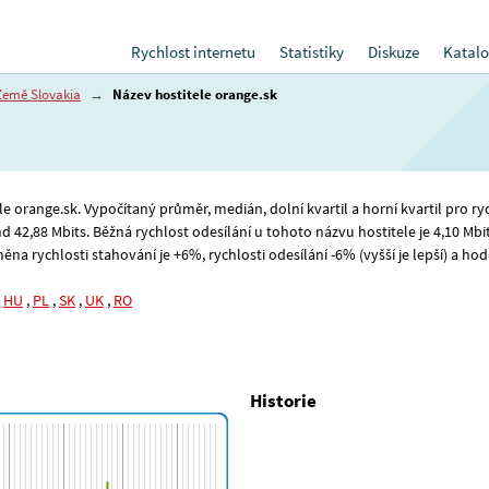
Rychlost internetu
Statistiky
Diskuze
Katalo
Země Slovakia
→
Název hostitele orange.sk
ele orange.sk. Vypočítaný průměr, medián, dolní kvartil a horní kvartil pro ry
nd 42
,88
Mbits. Běžná rychlost odesílání u tohoto názvu hostitele je 4
,10
Mbit
na rychlosti stahování je +6%, rychlosti odesílání -6% (vyšší je lepší) a hodn
,
HU
,
PL
,
SK
,
UK
,
RO
Historie