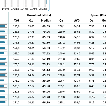
Download (Mbits)
Upload (Mbi
AVG
Q1
Median
Q3
AVG
Q1
Me
190
,6
19
,88
69
,69
256
,1
84
,24
7
,98
3
186
,8
17
,73
79
,06
288
,0
88
,66
8
,30
3
179
,8
27
,95
85
,03
240
,6
84
,16
6
,92
3
176
,5
26
,27
61
,70
237
,2
74
,93
6
,23
2
154
,8
18
,81
54
,83
157
,2
78
,33
5
,17
2
163
,2
18
,46
77
,62
240
,6
81
,40
5
,62
3
152
,7
21
,80
62
,19
221
,8
69
,66
8
,04
2
178
,2
34
,21
75
,72
248
,2
77
,28
7
,78
2
185
,8
27
,00
65
,13
231
,0
86
,11
9
,60
3
198
,9
24
,54
65
,83
288
,8
77
,74
9
,57
3
175
,2
17
,97
39
,29
206
,4
71
,37
5
,73
2
188
,9
17
,62
49
,50
265
,1
100
,6
6
,49
3
142
,8
15
,77
46
,06
180
,6
60
,50
5
,12
1
170
,0
26
,82
69
,28
269
,8
78
,68
10
,15
3
154
,2
18
,21
66
,39
215
,1
103
,0
5
,12
2