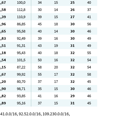
2
,67
100
,0
34
15
25
40
5
,58
112
,8
30
14
26
37
1
,39
110
,9
39
15
27
41
7
,96
86
,85
45
18
30
56
0
,65
95
,58
40
14
30
46
7
,83
92
,49
39
16
30
49
8
,51
91
,31
43
19
31
49
8
,18
95
,43
40
18
32
55
5
,54
101
,5
50
16
32
54
0
,15
87
,22
58
20
32
54
7
,67
99
,92
55
17
32
58
2
,20
80
,70
37
17
32
45
1
,90
98
,71
35
15
30
46
2
,82
93
,85
41
16
29
46
6
,89
95
,16
37
15
31
45
41.0.0/16, 92.52.0.0/16, 109.230.0.0/16,