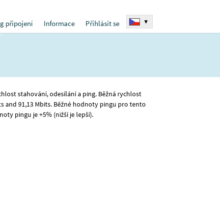
▾
g připojení
Informace
Přihlásit se
chlost stahování, odesílání a ping. Běžná rychlost
s and 91
,13
Mbits. Běžné hodnoty pingu pro tento
oty pingu je +5% (nižší je lepší).