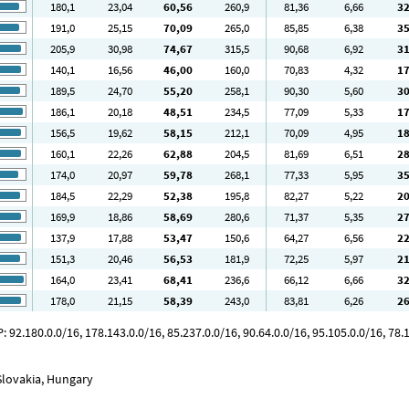
180
,1
23
,04
60
,56
260
,9
81
,36
6
,66
3
191
,0
25
,15
70
,09
265
,0
85
,85
6
,38
3
205
,9
30
,98
74
,67
315
,5
90
,68
6
,92
3
140
,1
16
,56
46
,00
160
,0
70
,83
4
,32
1
189
,5
24
,70
55
,20
258
,1
90
,30
5
,60
3
186
,1
20
,18
48
,51
234
,5
77
,09
5
,33
1
156
,5
19
,62
58
,15
212
,1
70
,09
4
,95
1
160
,1
22
,26
62
,88
204
,5
81
,69
6
,51
2
174
,0
20
,97
59
,78
268
,1
77
,33
5
,95
3
184
,5
22
,29
52
,38
195
,8
82
,27
5
,22
2
169
,9
18
,86
58
,69
280
,6
71
,37
5
,35
2
137
,9
17
,88
53
,47
150
,6
64
,27
6
,56
2
151
,3
20
,46
56
,53
181
,9
72
,25
5
,97
2
164
,0
23
,41
68
,41
236
,6
66
,12
6
,66
3
178
,0
21
,15
58
,39
243
,0
83
,81
6
,26
2
92.180.0.0/16, 178.143.0.0/16, 85.237.0.0/16, 90.64.0.0/16, 95.105.0.0/16, 78.1
Slovakia, Hungary