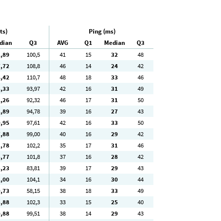
ts)
Ping (ms)
dian
Q3
AVG
Q1
Median
Q3
2
,89
100
,5
41
15
32
48
7
,72
108
,8
46
14
24
42
8
,42
110
,7
48
18
33
46
3
,33
93
,97
42
16
31
49
2
,26
92
,32
46
17
31
50
2
,89
94
,78
39
16
27
43
9
,95
97
,61
42
16
33
50
7
,88
99
,00
40
16
29
42
1
,78
102
,2
35
17
31
46
5
,77
101
,8
37
16
28
42
5
,23
83
,81
39
17
29
43
2
,00
104
,1
34
16
30
44
9
,73
58
,15
38
18
33
49
5
,88
102
,3
33
15
25
40
9
,88
99
,51
38
14
29
43