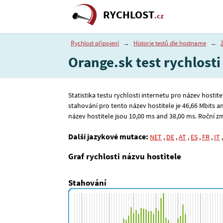
RYCHLOST
.cz
Rychlost připojení
→
Historie testů dle hostname
→
Orange.sk test rychlosti
Statistika testu rychlosti internetu pro název hostit
stahování pro tento název hostitele je 46
,66
Mbits a
název hostitele jsou 10
,00
ms and 38
,00
ms. Roční změ
Další jazykové mutace:
NET
,
DE
,
AT
,
ES
,
FR
,
IT
Graf rychlosti názvu hostitele
Stahování