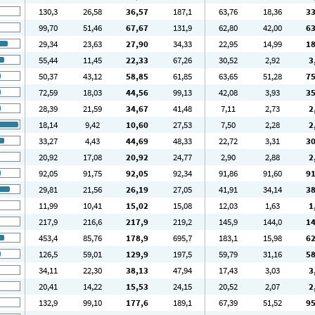
130
,3
26
,58
36
,57
187
,1
63
,76
18
,36
3
99
,70
51
,46
67
,67
131
,9
62
,80
42
,00
6
29
,34
23
,63
27
,90
34
,33
22
,95
14
,99
1
55
,44
11
,45
22
,33
67
,26
30
,52
2
,92
3
50
,37
43
,12
58
,85
61
,85
63
,65
51
,28
7
72
,59
18
,03
44
,56
99
,13
42
,08
3
,93
3
28
,39
21
,59
34
,67
41
,48
7
,11
2
,73
2
18
,14
9
,42
10
,60
27
,53
7
,50
2
,28
2
33
,27
4
,43
44
,69
48
,33
22
,72
3
,31
3
20
,92
17
,08
20
,92
24
,77
2
,90
2
,88
2
92
,05
91
,75
92
,05
92
,34
91
,86
91
,60
9
29
,81
21
,56
26
,19
27
,05
41
,91
34
,14
3
11
,99
10
,41
15
,02
15
,08
12
,03
1
,63
1
217
,9
216
,6
217
,9
219
,2
145
,9
144
,0
1
453
,4
85
,76
178
,9
695
,7
183
,1
15
,98
6
126
,5
59
,01
129
,9
197
,5
59
,79
31
,16
5
34
,11
22
,30
38
,13
47
,94
17
,43
3
,03
3
20
,41
14
,22
15
,53
24
,15
20
,52
2
,07
2
132
,9
99
,10
177
,6
189
,1
67
,39
51
,52
9