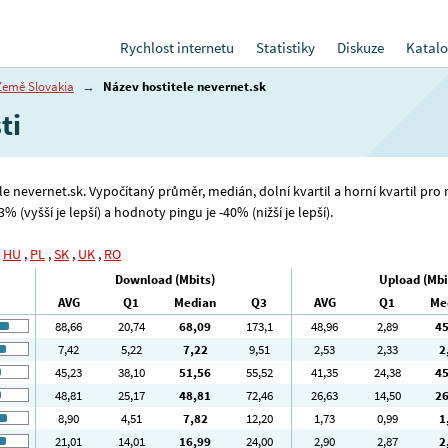
Rychlost internetu
Statistiky
Diskuze
Katalo
Země Slovakia
→
Název hostitele nevernet.sk
ti
ele nevernet.sk. Vypočítaný průměr, medián, dolní kvartil a horní kvartil pro
 (vyšší je lepší) a hodnoty pingu je -40% (nižší je lepší).
,
HU
,
PL
,
SK
,
UK
,
RO
Download (Mbits)
Upload (Mbi
AVG
Q1
Median
Q3
AVG
Q1
Me
88
,66
20
,74
68
,09
173
,1
48
,96
2
,89
4
7
,42
5
,22
7
,22
9
,51
2
,53
2
,33
2
45
,23
38
,10
51
,56
55
,52
41
,35
24
,38
4
48
,81
25
,17
48
,81
72
,46
26
,63
14
,50
2
8
,90
4
,51
7
,82
12
,20
1
,73
0
,99
1
21
,01
14
,01
16
,99
24
,00
2
,90
2
,87
2