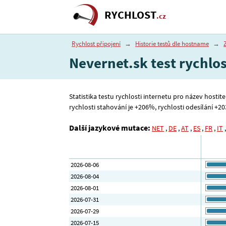
RYCHLOST
.cz
Rychlost připojení
→
Historie testů dle hostname
→
Nevernet.sk test rychlos
Statistika testu rychlosti internetu pro název hostit
rychlosti stahování je +206%, rychlosti odesílání +203%
Další jazykové mutace:
NET
,
DE
,
AT
,
ES
,
FR
,
IT
2026-08-06
2026-08-04
2026-08-01
2026-07-31
2026-07-29
2026-07-15