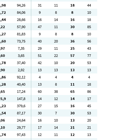
3
,98
94
,26
31
11
18
44
3
,72
84
,06
9
8
8
10
8
,44
28
,66
16
14
16
18
,22
57
,90
47
11
30
85
5
,27
81
,83
9
8
8
10
5
,60
73
,75
40
20
36
56
,97
7
,35
29
11
25
43
,60
3
,65
51
22
57
77
0
,78
37
,40
42
10
20
53
,90
2
,92
13
13
13
13
1
,86
92
,12
4
4
4
4
8
,28
40
,40
13
8
11
18
,65
17
,24
60
38
65
86
45
,9
147
,8
14
12
14
17
2
,23
379
,6
27
15
16
45
8
,54
87
,17
30
7
30
53
,06
24
,64
16
10
13
20
,10
29
,77
17
14
21
21
5
,74
97
,43
12
11
12
13