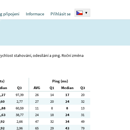
▾
g připojení
Informace
Přihlásit se
 rychlost stahování, odesílání a ping. Roční změna
ts)
Ping (ms)
dian
Q3
AVG
Q1
Median
Q3
5
,27
97
,39
26
14
17
20
,60
2
,77
27
20
24
32
5
,88
60
,59
11
8
8
13
6
,63
38
,77
24
18
24
31
,92
2
,66
47
32
34
49
,92
2
,96
65
29
43
79