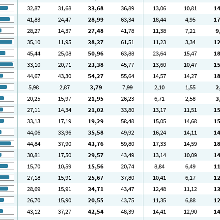
32
,87
31
,68
33
,68
36
,89
13
,06
10
,81
1
41
,83
24
,47
28
,99
63
,34
18
,44
4
,95
1
28
,27
14
,37
27
,48
41
,78
11
,38
7
,21
9
35
,10
11
,95
38
,37
61
,51
11
,23
3
,34
1
45
,44
25
,08
50
,96
63
,88
23
,64
15
,47
1
33
,10
20
,71
23
,38
45
,77
13
,60
10
,47
1
44
,67
43
,30
54
,27
55
,64
14
,57
14
,27
1
5
,98
2
,87
3
,79
7
,99
2
,10
1
,55
2
20
,25
15
,97
21
,95
26
,23
6
,71
2
,58
3
27
,11
14
,34
21
,02
33
,80
13
,17
11
,51
1
33
,13
17
,19
19
,29
58
,48
15
,05
14
,68
1
44
,06
33
,96
35
,58
49
,92
16
,24
14
,11
1
44
,84
37
,90
43
,76
59
,80
17
,33
14
,59
1
30
,81
17
,50
29
,57
43
,49
13
,14
10
,09
1
15
,70
10
,59
15
,56
20
,74
8
,84
6
,49
1
27
,18
15
,91
25
,67
37
,80
10
,41
6
,17
1
28
,69
15
,91
34
,71
43
,47
12
,48
11
,12
1
26
,70
15
,90
20
,55
43
,75
11
,35
6
,88
1
43
,12
37
,27
42
,54
48
,39
14
,41
12
,90
1