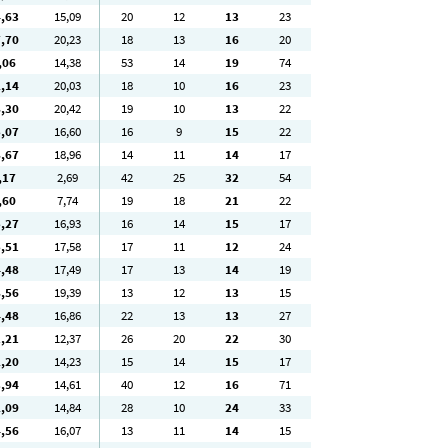
4
,63
15
,09
20
12
13
23
7
,70
20
,23
18
13
16
20
,06
14
,38
53
14
19
74
2
,14
20
,03
18
10
16
23
8
,30
20
,42
19
10
13
22
5
,07
16
,60
16
9
15
22
8
,67
18
,96
14
11
14
17
,17
2
,69
42
25
32
54
,60
7
,74
19
18
21
22
5
,27
16
,93
16
14
15
17
5
,51
17
,58
17
11
12
24
4
,48
17
,49
17
13
14
19
8
,56
19
,39
13
12
13
15
4
,48
16
,86
22
13
13
27
1
,21
12
,37
26
20
22
30
2
,20
14
,23
15
14
15
17
3
,94
14
,61
40
12
16
71
2
,09
14
,84
28
10
24
33
4
,56
16
,07
13
11
14
15