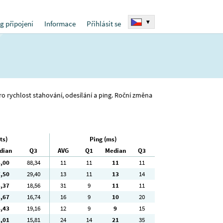
▾
g připojení
Informace
Přihlásit se
pro rychlost stahování, odesílání a ping. Roční změna
ts)
Ping (ms)
dian
Q3
AVG
Q1
Median
Q3
8
,00
88
,34
11
11
11
11
7
,50
29
,40
13
11
13
14
5
,37
18
,56
31
9
11
11
3
,67
16
,74
16
9
10
20
4
,43
19
,16
12
9
9
15
2
,01
15
,81
24
14
21
35