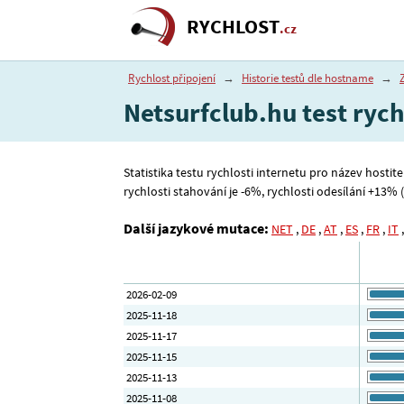
RYCHLOST
.cz
Rychlost připojení
→
Historie testů dle hostname
→
Netsurfclub.hu test rych
Statistika testu rychlosti internetu pro název hostit
rychlosti stahování je -6%, rychlosti odesílání +13% (v
Další jazykové mutace:
NET
,
DE
,
AT
,
ES
,
FR
,
IT
2026-02-09
2025-11-18
2025-11-17
2025-11-15
2025-11-13
2025-11-08