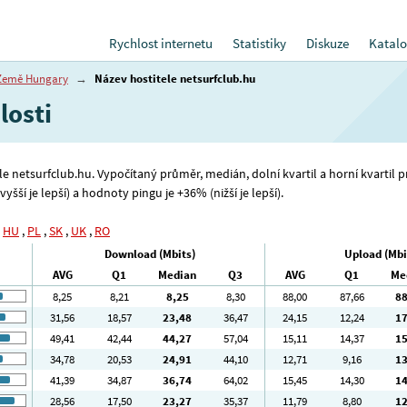
Rychlost internetu
Statistiky
Diskuze
Katalo
Země Hungary
→
Název hostitele netsurfclub.hu
losti
ele netsurfclub.hu. Vypočítaný průměr, medián, dolní kvartil a horní kvartil 
yšší je lepší) a hodnoty pingu je +36% (nižší je lepší).
,
HU
,
PL
,
SK
,
UK
,
RO
Download (Mbits)
Upload (Mbi
AVG
Q1
Median
Q3
AVG
Q1
Me
8
,25
8
,21
8
,25
8
,30
88
,00
87
,66
8
31
,56
18
,57
23
,48
36
,47
24
,15
12
,24
1
49
,41
42
,44
44
,27
57
,04
15
,11
14
,37
1
34
,78
20
,53
24
,91
44
,10
12
,71
9
,16
1
41
,39
34
,87
36
,74
64
,02
15
,45
14
,30
1
28
,56
17
,50
23
,27
35
,37
11
,79
8
,80
1