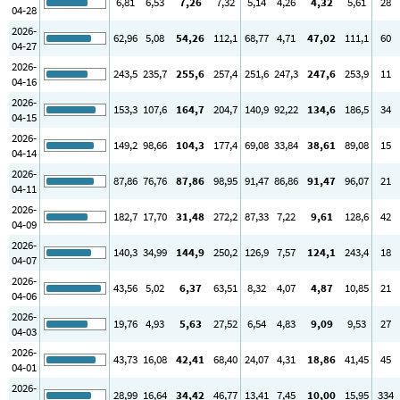
6
,81
6
,53
7
,26
7
,32
5
,14
4
,26
4
,32
5
,61
28
04-28
2026-
62
,96
5
,08
54
,26
112
,1
68
,77
4
,71
47
,02
111
,1
60
04-27
2026-
243
,5
235
,7
255
,6
257
,4
251
,6
247
,3
247
,6
253
,9
11
04-16
2026-
153
,3
107
,6
164
,7
204
,7
140
,9
92
,22
134
,6
186
,5
34
04-15
2026-
149
,2
98
,66
104
,3
177
,4
69
,08
33
,84
38
,61
89
,08
15
04-14
2026-
87
,86
76
,76
87
,86
98
,95
91
,47
86
,86
91
,47
96
,07
21
04-11
2026-
182
,7
17
,70
31
,48
272
,2
87
,33
7
,22
9
,61
128
,6
42
04-09
2026-
140
,3
34
,99
144
,9
250
,2
126
,9
7
,57
124
,1
243
,4
18
04-07
2026-
43
,56
5
,02
6
,37
63
,51
8
,32
4
,07
4
,87
10
,85
21
04-06
2026-
19
,76
4
,93
5
,63
27
,52
6
,54
4
,83
9
,09
9
,53
27
04-03
2026-
43
,73
16
,08
42
,41
68
,40
24
,07
4
,31
18
,86
41
,45
45
04-01
2026-
28
,99
16
,64
34
,42
46
,77
13
,41
7
,45
10
,00
15
,95
334