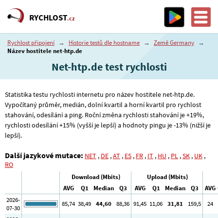
RYCHLOST
.cz
Rychlost připojení
→
Historie testů dle hostname
→
Země Germany
→
Název hostitele net-htp.de
Net-htp.de test rychlosti
Statistika testu rychlosti internetu pro název hostitele net-htp.de.
Vypočítaný průměr, medián, dolní kvartil a horní kvartil pro rychlost
stahování, odesílání a ping. Roční změna rychlosti stahování je +19%,
rychlosti odesílání +15% (vyšší je lepší) a hodnoty pingu je -13% (nižší je
lepší).
Další jazykové mutace:
NET
,
DE
,
AT
,
ES
,
FR
,
IT
,
HU
,
PL
,
SK
,
UK
,
RO
Download (Mbits)
Upload (Mbits)
AVG
Q1
Median
Q3
AVG
Q1
Median
Q3
AVG
2026-
85
,74
38
,49
44
,60
88
,36
91
,45
11
,06
31
,81
159
,5
24
07-30