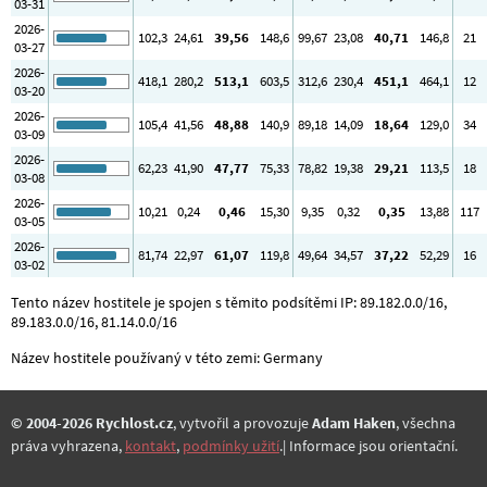
03-31
2026-
102
,3
24
,61
39
,56
148
,6
99
,67
23
,08
40
,71
146
,8
21
03-27
2026-
418
,1
280
,2
513
,1
603
,5
312
,6
230
,4
451
,1
464
,1
12
03-20
2026-
105
,4
41
,56
48
,88
140
,9
89
,18
14
,09
18
,64
129
,0
34
03-09
2026-
62
,23
41
,90
47
,77
75
,33
78
,82
19
,38
29
,21
113
,5
18
03-08
2026-
10
,21
0
,24
0
,46
15
,30
9
,35
0
,32
0
,35
13
,88
117
03-05
2026-
81
,74
22
,97
61
,07
119
,8
49
,64
34
,57
37
,22
52
,29
16
03-02
Tento název hostitele je spojen s těmito podsítěmi IP: 89.182.0.0/16,
89.183.0.0/16, 81.14.0.0/16
Název hostitele používaný v této zemi: Germany
© 2004-2026 Rychlost.cz
, vytvořil a provozuje
Adam Haken
, všechna
práva vyhrazena,
kontakt
,
podmínky užití
.| Informace jsou orientační.