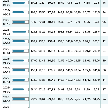
2026-
10
,11
1
,49
10
,07
18
,69
4
,68
0
,18
4
,68
9
,18
76
07-01
2026-
103
,3
25
,50
27
,68
143
,2
90
,98
10
,29
10
,72
131
,5
24
06-25
2026-
27
,60
22
,31
30
,10
35
,39
6
,72
5
,99
8
,56
9
,28
132
06-15
2026-
114
,3
43
,22
48
,35
196
,1
86
,64
9
,91
37
,38
128
,6
21
06-13
2026-
192
,7
157
,8
256
,4
259
,5
140
,0
106
,9
196
,2
201
,2
12
06-06
2026-
127
,0
98
,47
169
,2
176
,7
145
,1
103
,3
199
,0
213
,9
21
06-04
2026-
37
,00
31
,43
34
,90
41
,52
40
,00
13
,95
18
,01
55
,06
19
06-01
2026-
156
,1
72
,16
178
,5
262
,4
146
,9
70
,94
165
,6
241
,6
36
05-22
2026-
114
,0
43
,85
45
,45
149
,8
46
,02
41
,33
51
,42
53
,40
14
05-14
2026-
58
,34
47
,16
47
,32
64
,01
8
,56
8
,39
8
,59
8
,75
17
05-01
2026-
73
,22
36
,64
69
,68
106
,3
20
,75
7
,75
21
,25
34
,25
24
04-30
2026-