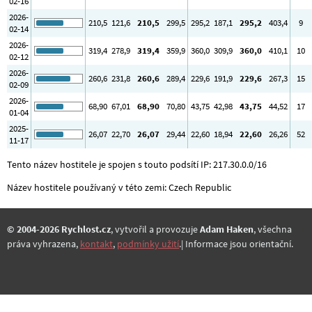
02-16
2026-
210
,5
121
,6
210
,5
299
,5
295
,2
187
,1
295
,2
403
,4
9
02-14
2026-
319
,4
278
,9
319
,4
359
,9
360
,0
309
,9
360
,0
410
,1
10
02-12
2026-
260
,6
231
,8
260
,6
289
,4
229
,6
191
,9
229
,6
267
,3
15
02-09
2026-
68
,90
67
,01
68
,90
70
,80
43
,75
42
,98
43
,75
44
,52
17
01-04
2025-
26
,07
22
,70
26
,07
29
,44
22
,60
18
,94
22
,60
26
,26
52
11-17
Tento název hostitele je spojen s touto podsítí IP: 217.30.0.0/16
Název hostitele používaný v této zemi: Czech Republic
© 2004-2026 Rychlost.cz
, vytvořil a provozuje
Adam Haken
, všechna
práva vyhrazena,
kontakt
,
podmínky užití
.| Informace jsou orientační.