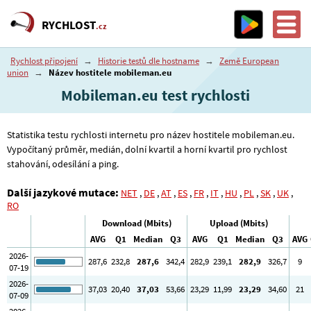
RYCHLOST
.cz
Rychlost připojení
→
Historie testů dle hostname
→
Země European
union
→
Název hostitele mobileman.eu
Mobileman.eu test rychlosti
Statistika testu rychlosti internetu pro název hostitele mobileman.eu.
Vypočítaný průměr, medián, dolní kvartil a horní kvartil pro rychlost
stahování, odesílání a ping.
Další jazykové mutace:
NET
,
DE
,
AT
,
ES
,
FR
,
IT
,
HU
,
PL
,
SK
,
UK
,
RO
Download (Mbits)
Upload (Mbits)
AVG
Q1
Median
Q3
AVG
Q1
Median
Q3
AVG
2026-
287
,6
232
,8
287
,6
342
,4
282
,9
239
,1
282
,9
326
,7
9
07-19
2026-
37
,03
20
,40
37
,03
53
,66
23
,29
11
,99
23
,29
34
,60
21
07-09