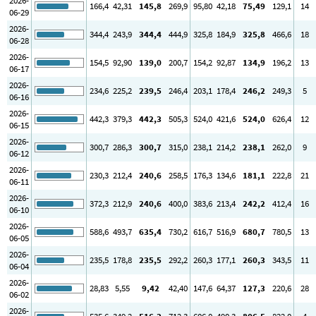
2026-
166
,4
42
,31
145
,8
269
,9
95
,80
42
,18
75
,49
129
,1
14
06-29
2026-
344
,4
243
,9
344
,4
444
,9
325
,8
184
,9
325
,8
466
,6
18
06-28
2026-
154
,5
92
,90
139
,0
200
,7
154
,2
92
,87
134
,9
196
,2
13
06-17
2026-
234
,6
225
,2
239
,5
246
,4
203
,1
178
,4
246
,2
249
,3
5
06-16
2026-
442
,3
379
,3
442
,3
505
,3
524
,0
421
,6
524
,0
626
,4
12
06-15
2026-
300
,7
286
,3
300
,7
315
,0
238
,1
214
,2
238
,1
262
,0
9
06-12
2026-
230
,3
212
,4
240
,6
258
,5
176
,3
134
,6
181
,1
222
,8
21
06-11
2026-
372
,3
212
,9
240
,6
400
,0
383
,6
213
,4
242
,2
412
,4
16
06-10
2026-
588
,6
493
,7
635
,4
730
,2
616
,7
516
,9
680
,7
780
,5
13
06-05
2026-
235
,5
178
,8
235
,5
292
,2
260
,3
177
,1
260
,3
343
,5
11
06-04
2026-
28
,83
5
,55
9
,42
42
,40
147
,6
64
,37
127
,3
220
,6
28
06-02
2026-