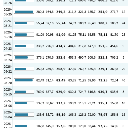
535
,6
349
,2
516
,3
712
,3
606
,0
490
,3
806
,5
822
,0
4
05-26
2026-
280
,3
164
,6
249
,3
311
,2
321
,3
185
,7
251
,0
271
,7
12
05-25
2026-
55
,74
37
,16
55
,74
74
,33
100
,3
95
,48
100
,3
105
,2
24
05-21
2026-
91
,09
90
,93
91
,09
91
,25
75
,11
68
,53
75
,11
81
,70
25
05-16
2026-
336
,2
226
,8
414
,2
484
,6
317
,8
147
,8
251
,5
454
,6
9
04-23
2026-
376
,1
270
,6
352
,8
458
,3
490
,7
308
,6
521
,1
703
,2
5
03-24
2026-
350
,3
239
,5
268
,9
420
,5
260
,7
135
,8
229
,1
369
,8
20
03-22
2026-
82
,49
81
,14
82
,49
83
,85
71
,25
69
,96
71
,25
72
,54
40
03-20
2026-
769
,0
687
,7
929
,0
930
,3
724
,7
616
,8
930
,7
935
,6
3
03-15
2026-
137
,3
80
,62
137
,3
193
,9
115
,1
73
,21
115
,1
157
,0
10
03-06
2026-
138
,6
85
,72
88
,19
166
,3
126
,2
72
,00
78
,97
156
,8
18
03-04
2026-
182
,8
145
,0
157
,6
208
,0
123
,0
83
,44
97
,25
149
,6
6