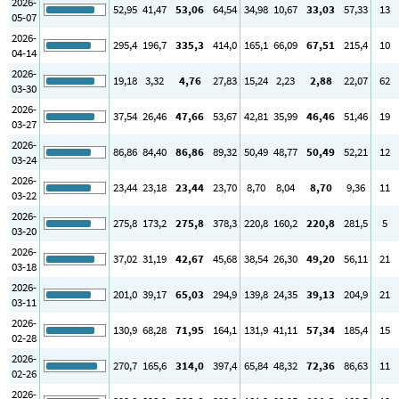
2026-
52
,95
41
,47
53
,06
64
,54
34
,98
10
,67
33
,03
57
,33
13
05-07
2026-
295
,4
196
,7
335
,3
414
,0
165
,1
66
,09
67
,51
215
,4
10
04-14
2026-
19
,18
3
,32
4
,76
27
,83
15
,24
2
,23
2
,88
22
,07
62
03-30
2026-
37
,54
26
,46
47
,66
53
,67
42
,81
35
,99
46
,46
51
,46
19
03-27
2026-
86
,86
84
,40
86
,86
89
,32
50
,49
48
,77
50
,49
52
,21
12
03-24
2026-
23
,44
23
,18
23
,44
23
,70
8
,70
8
,04
8
,70
9
,36
11
03-22
2026-
275
,8
173
,2
275
,8
378
,3
220
,8
160
,2
220
,8
281
,5
5
03-20
2026-
37
,02
31
,19
42
,67
45
,68
38
,54
26
,30
49
,20
56
,11
21
03-18
2026-
201
,0
39
,17
65
,03
294
,9
139
,8
24
,35
39
,13
204
,9
21
03-11
2026-
130
,9
68
,28
71
,95
164
,1
131
,9
41
,11
57
,34
185
,4
15
02-28
2026-
270
,7
165
,6
314
,0
397
,4
65
,84
48
,32
72
,36
86
,63
11
02-26
2026-