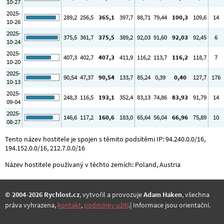
10-27
2025-
289
,2
256
,5
365
,1
397
,7
88
,71
79
,44
100
,3
109
,6
14
10-26
2025-
375
,5
361
,7
375
,5
389
,2
92
,03
91
,60
92
,03
92
,45
6
10-24
2025-
407
,3
402
,7
407
,3
411
,9
116
,2
113
,7
116
,2
118
,7
7
10-20
2025-
90
,54
47
,37
90
,54
133
,7
85
,24
0
,39
0
,40
127
,7
176
10-13
2025-
248
,3
116
,5
193
,1
352
,4
83
,13
74
,86
83
,93
91
,79
14
09-04
2025-
146
,6
117
,2
160
,6
183
,0
65
,64
56
,04
66
,96
75
,89
10
08-27
Tento název hostitele je spojen s těmito podsítěmi IP: 94.240.0.0/16,
194.152.0.0/16, 212.7.0.0/16
Název hostitele používaný v těchto zemích: Poland, Austria
© 2004-2026 Rychlost.cz
, vytvořil a provozuje
Adam Haken
, všechna
práva vyhrazena,
kontakt
,
podmínky užití
.| Informace jsou orientační.