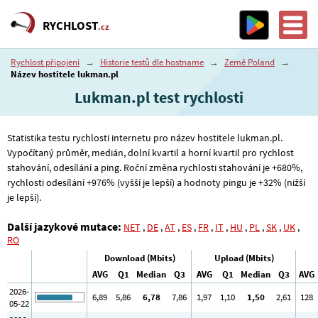
RYCHLOST
.cz
Rychlost připojení
→
Historie testů dle hostname
→
Země Poland
→
Název hostitele lukman.pl
Lukman.pl test rychlosti
Statistika testu rychlosti internetu pro název hostitele lukman.pl.
Vypočítaný průměr, medián, dolní kvartil a horní kvartil pro rychlost
stahování, odesílání a ping. Roční změna rychlosti stahování je +680%,
rychlosti odesílání +976% (vyšší je lepší) a hodnoty pingu je +32% (nižší
je lepší).
Další jazykové mutace:
NET
,
DE
,
AT
,
ES
,
FR
,
IT
,
HU
,
PL
,
SK
,
UK
,
RO
Download (Mbits)
Upload (Mbits)
AVG
Q1
Median
Q3
AVG
Q1
Median
Q3
AVG
2026-
6
,89
5
,86
6
,78
7
,86
1
,97
1
,10
1
,50
2
,61
128
05-22