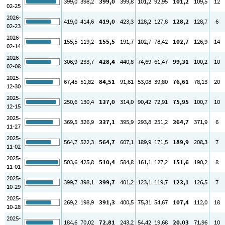
399
,0
398
,2
399
,0
399
,8
101
,2
92
,95
101
,2
109
,5
12
02-25
2026-
419
,0
414
,6
419
,0
423
,3
128
,2
127
,8
128
,2
128
,7
6
02-23
2026-
155
,5
119
,2
155
,5
191
,7
102
,7
78
,42
102
,7
126
,9
14
02-14
2026-
306
,9
233
,7
428
,4
440
,8
74
,69
61
,47
99
,31
100
,2
10
02-08
2025-
67
,45
51
,82
84
,51
91
,61
53
,08
39
,80
76
,61
78
,13
20
12-30
2025-
250
,6
130
,4
137
,0
314
,0
90
,42
72
,91
75
,95
100
,7
10
12-15
2025-
369
,5
326
,9
337
,1
395
,9
293
,8
251
,2
364
,7
371
,9
6
11-27
2025-
564
,7
522
,3
564
,7
607
,1
189
,9
171
,5
189
,9
208
,3
7
11-02
2025-
503
,6
425
,8
510
,4
584
,8
161
,1
127
,2
151
,6
190
,2
8
11-01
2025-
399
,7
398
,1
399
,7
401
,2
123
,1
119
,7
123
,1
126
,5
7
10-29
2025-
269
,2
198
,9
391
,3
400
,5
75
,31
54
,67
107
,4
112
,0
18
10-28
2025-
184
,6
70
,02
72
,81
243
,2
54
,42
19
,68
20
,03
71
,96
10