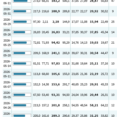
273
,0
68
,31
183
,2
500
,1
37
,65
27
,09
28
,87
50
,83
47
06-11
2026-
217
,5
216
,6
288
,9
289
,8
22
,77
22
,17
29
,92
30
,52
9
05-31
2026-
97
,30
2
,11
2
,18
144
,9
17
,07
11
,08
15
,94
22
,49
25
05-29
2026-
26
,83
20
,45
26
,83
33
,21
37
,85
30
,37
37
,85
45
,34
14
05-26
2026-
72
,81
71
,93
94
,42
95
,29
14
,76
14
,13
19
,03
19
,67
21
05-25
2026-
209
,5
168
,9
241
,1
265
,9
39
,67
30
,31
30
,54
44
,47
9
05-20
2026-
81
,51
77
,71
97
,83
101
,6
31
,68
19
,64
25
,11
37
,16
10
05-14
2026-
113
,8
68
,60
105
,6
155
,0
23
,65
21
,36
23
,19
25
,72
13
05-11
2026-
152
,5
14
,38
153
,6
291
,7
40
,65
25
,23
29
,91
45
,33
19
05-07
2026-
67
,50
53
,40
93
,31
94
,50
24
,04
19
,96
20
,44
26
,31
10
05-05
2026-
213
,5
157
,2
201
,8
258
,1
54
,55
48
,54
58
,21
64
,22
12
04-26
2026-
205
,0
161
,6
289
,3
290
,6
29
,37
25
,86
31
,25
33
,82
10