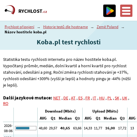
RYCHLOST
.cz
Rychlost připojení
→
Historie testů dle hostname
→
Země Poland
→
Název hostitele koba.pl
Koba.pl test rychlosti
Statistika testu rychlosti internetu pro název hostitele koba.pl.
Vypočítaný průměr, medián, dolní kvartil a horní kvartil pro rychlost
stahování, odesílání a ping. Roční změna rychlosti stahování je +37%,
rychlosti odesílání +309% (vyšší je lepší) a hodnoty pingu je -44% (nižší
je lepší).
Další jazykové mutace:
NET
,
DE
,
AT
,
ES
,
FR
,
IT
,
HU
,
PL
,
SK
,
UK
,
RO
Download (Mbits)
Upload (Mbits)
AVG
Q1
Median
Q3
AVG
Q1
Median
Q3
AVG
2026-
48
,60
29
,57
40
,65
63
,66
14
,33
11
,77
16
,00
17
,72
13
08-06