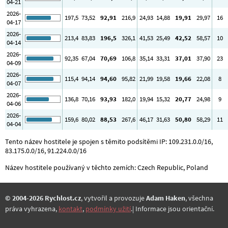
04-21
2026-
197
,5
73
,52
92
,91
216
,9
24
,93
14
,88
19
,91
29
,97
16
04-17
2026-
213
,4
83
,83
196
,5
326
,1
41
,53
25
,49
42
,52
58
,57
10
04-14
2026-
92
,35
67
,04
70
,69
106
,8
35
,14
33
,31
37
,01
37
,90
23
04-09
2026-
115
,4
94
,14
94
,60
95
,82
21
,99
19
,58
19
,66
22
,08
8
04-07
2026-
136
,8
70
,16
93
,93
182
,0
19
,94
15
,32
20
,77
24
,98
9
04-06
2026-
159
,6
80
,02
88
,53
267
,6
46
,17
31
,63
50
,80
58
,29
11
04-04
Tento název hostitele je spojen s těmito podsítěmi IP: 109.231.0.0/16,
83.175.0.0/16, 91.224.0.0/16
Název hostitele používaný v těchto zemích: Czech Republic, Poland
© 2004-2026 Rychlost.cz
, vytvořil a provozuje
Adam Haken
, všechna
práva vyhrazena,
kontakt
,
podmínky užití
.| Informace jsou orientační.