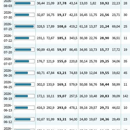
2026-
36
,44
21
,09
27
,78
43
,14
13
,03
1
,82
10
,92
22
,13
28
08-03
2026-
32
,87
16
,75
19
,17
42
,15
16
,45
11
,75
21
,56
23
,71
30
07-30
2026-
328
,5
17
,89
108
,6
419
,2
61
,18
13
,37
21
,24
69
,04
25
07-25
2026-
231
,1
72
,67
185
,1
343
,5
30
,38
22
,76
28
,90
36
,51
11
07-22
2026-
90
,89
43
,45
59
,97
86
,45
34
,95
10
,73
15
,77
17
,72
19
07-20
2026-
176
,7
121
,9
155
,0
220
,8
30
,14
25
,78
29
,25
34
,06
35
07-07
2026-
60
,71
47
,84
63
,21
74
,83
14
,59
12
,04
19
,55
19
,62
45
06-26
2026-
302
,0
133
,9
169
,1
579
,9
50
,08
56
,76
58
,44
58
,99
11
06-25
2026-
172
,1
10
,11
19
,07
257
,5
26
,10
10
,48
20
,83
39
,09
142
06-19
2026-
416
,3
292
,9
293
,0
478
,1
39
,16
29
,57
29
,71
44
,02
10
06-13
2026-
92
,67
91
,99
93
,31
94
,00
24
,80
19
,67
24
,36
29
,49
23
06-12
2026-