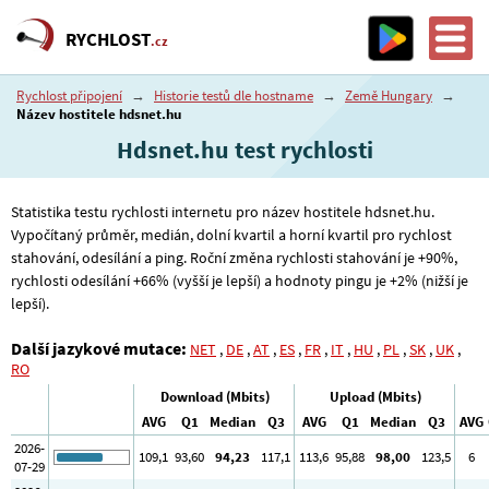
RYCHLOST
.cz
Rychlost připojení
→
Historie testů dle hostname
→
Země Hungary
→
Název hostitele hdsnet.hu
Hdsnet.hu test rychlosti
Statistika testu rychlosti internetu pro název hostitele hdsnet.hu.
Vypočítaný průměr, medián, dolní kvartil a horní kvartil pro rychlost
stahování, odesílání a ping. Roční změna rychlosti stahování je +90%,
rychlosti odesílání +66% (vyšší je lepší) a hodnoty pingu je +2% (nižší je
lepší).
Další jazykové mutace:
NET
,
DE
,
AT
,
ES
,
FR
,
IT
,
HU
,
PL
,
SK
,
UK
,
RO
Download (Mbits)
Upload (Mbits)
AVG
Q1
Median
Q3
AVG
Q1
Median
Q3
AVG
2026-
109
,1
93
,60
94
,23
117
,1
113
,6
95
,88
98
,00
123
,5
6
07-29