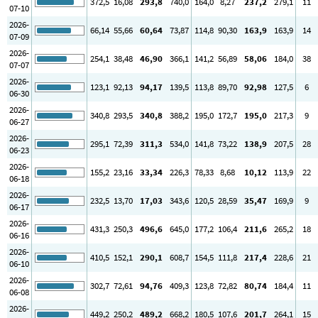
372
,5
16
,08
293
,8
740
,0
164
,0
8
,27
237
,2
279
,1
11
07-10
2026-
66
,14
55
,66
60
,64
73
,87
114
,8
90
,30
163
,9
163
,9
14
07-09
2026-
254
,1
38
,48
46
,90
366
,1
141
,2
56
,89
58
,06
184
,0
38
07-07
2026-
123
,1
92
,13
94
,17
139
,5
113
,8
89
,70
92
,98
127
,5
6
06-30
2026-
340
,8
293
,5
340
,8
388
,2
195
,0
172
,7
195
,0
217
,3
9
06-27
2026-
295
,1
72
,39
311
,3
534
,0
141
,8
73
,22
138
,9
207
,5
28
06-23
2026-
155
,2
23
,16
33
,34
226
,3
78
,33
8
,68
10
,12
113
,9
22
06-18
2026-
232
,5
13
,70
17
,03
343
,6
120
,5
28
,59
35
,47
169
,9
9
06-17
2026-
431
,3
250
,3
496
,6
645
,0
177
,2
106
,4
211
,6
265
,2
18
06-16
2026-
410
,5
152
,1
290
,1
608
,7
154
,5
111
,8
217
,4
228
,6
21
06-10
2026-
302
,7
72
,61
94
,76
409
,3
123
,8
72
,82
80
,74
184
,4
11
06-08
2026-
449
,2
250
,2
489
,2
668
,2
180
,5
107
,6
201
,7
264
,1
15