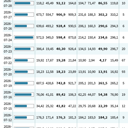
2026-
118
,2
45
,49
92
,12
164
,8
104
,7
71
,47
86
,55
119
,8
10
07-28
2026-
673
,7
554
,7
906
,9
909
,3
231
,6
188
,3
302
,2
310
,2
5
07-27
2026-
639
,6
493
,2
928
,4
930
,5
206
,1
160
,3
290
,6
294
,3
6
07-26
2026-
572
,5
345
,0
598
,4
873
,8
214
,2
150
,4
234
,6
296
,1
6
07-24
2026-
386
,4
19
,45
40
,30
926
,4
134
,5
14
,93
49
,90
296
,7
20
07-23
2026-
19
,92
17
,67
19
,28
21
,84
10
,90
2
,94
4
,17
15
,49
67
07-22
2026-
18
,23
12
,58
18
,23
23
,89
13
,91
10
,90
13
,91
16
,92
93
07-20
2026-
607
,5
428
,6
742
,8
921
,7
205
,1
201
,3
261
,5
265
,2
5
07-19
2026-
76
,06
41
,01
89
,42
106
,3
62
,25
44
,07
54
,38
76
,90
19
07-16
2026-
34
,42
25
,32
41
,82
47
,22
29
,75
20
,68
22
,39
35
,14
12
07-15
2026-
176
,3
171
,4
176
,3
181
,3
184
,2
183
,0
184
,2
185
,4
9
07-12
2026-