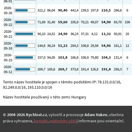
06-01
2026-
322
,2
86
,04
90
,40
442
,4
239
,5
197
,9
210
,5
266
,6
6
05-26
2026-
71
,69
31
,40
59
,60
105
,9
70
,21
49
,07
54
,90
83
,70
106
05-22
2026-
56
,10
24
,52
24
,90
36
,23
37
,31
4
,12
13
,32
50
,91
20
05-21
2026-
144
,6
38
,24
51
,23
204
,3
108
,8
29
,56
54
,96
161
,1
12
05-18
2026-
157
,0
94
,05
103
,8
166
,8
106
,9
79
,80
104
,3
131
,4
6
05-15
2026-
269
,7
165
,6
269
,7
373
,8
191
,4
126
,5
191
,4
256
,3
7
05-12
Tento název hostitele je spojen s těmito podsítěmi IP: 78.131.0.0/16,
92.249.0.0/16, 193.110.0.0/16
Název hostitele používaný v této zemi: Hungary
© 2004-2026 Rychlost.cz
, vytvořil a provozuje
Adam Haken
, všechna
práva vyhrazena,
kontakt
,
podmínky užití
.| Informace jsou orientační.