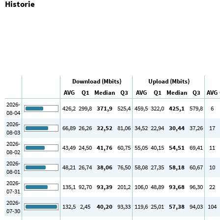
Historie
Download (Mbits)
Upload (Mbits)
AVG
Q1
Median
Q3
AVG
Q1
Median
Q3
AVG
2026-
426
,2
299
,8
371
,9
525
,4
459
,5
322
,0
425
,1
579
,8
6
08-04
2026-
66
,89
26
,26
32
,52
81
,06
34
,52
22
,94
30
,44
37
,26
17
08-03
2026-
43
,49
24
,50
41
,76
60
,75
55
,05
40
,15
54
,51
69
,41
11
08-02
2026-
48
,21
26
,74
38
,06
76
,50
58
,08
27
,35
58
,18
60
,67
10
08-01
2026-
135
,1
92
,70
93
,39
201
,2
106
,0
48
,89
93
,68
96
,30
22
07-31
2026-
132
,5
2
,45
40
,20
93
,33
119
,6
25
,01
57
,38
94
,03
104
07-30