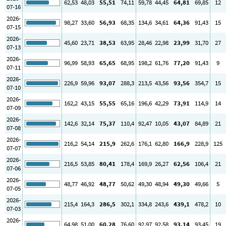
62
,53
48
,03
55
,51
74
,11
59
,78
44
,45
64
,81
69
,85
12
07-16
2026-
98
,27
33
,60
56
,93
68
,35
134
,6
34
,61
64
,36
91
,43
15
07-15
2026-
45
,60
23
,71
38
,53
63
,95
28
,46
22
,98
23
,99
31
,70
27
07-13
2026-
96
,99
58
,93
65
,65
68
,95
198
,2
61
,76
77
,20
91
,43
9
07-11
2026-
226
,9
59
,96
93
,07
288
,3
213
,5
43
,56
93
,56
354
,7
15
07-10
2026-
162
,2
43
,15
55
,55
65
,16
196
,6
42
,29
73
,91
114
,9
14
07-09
2026-
142
,6
32
,14
75
,37
110
,4
92
,47
10
,05
43
,07
84
,89
21
07-08
2026-
216
,2
54
,14
215
,9
262
,6
176
,1
62
,80
166
,9
228
,9
125
07-07
2026-
216
,5
53
,85
80
,41
178
,4
169
,9
26
,27
62
,56
106
,4
21
07-06
2026-
48
,77
46
,92
48
,77
50
,62
49
,30
48
,94
49
,30
49
,66
5
07-05
2026-
215
,4
164
,3
286
,5
302
,1
334
,8
243
,6
439
,1
478
,2
10
07-03
2026-
64
,98
51
,00
60
,28
76
,60
92
,97
92
,58
93
,14
93
,45
19