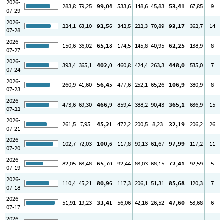
2026-
283
,8
79
,25
99
,04
533
,6
148
,6
45
,83
53
,41
67
,85
9
07-29
2026-
224
,1
63
,10
92
,56
342
,5
222
,3
70
,89
93
,17
362
,7
14
07-28
2026-
150
,6
36
,02
65
,18
174
,5
145
,8
40
,95
62
,25
138
,9
8
07-27
2026-
393
,4
365
,1
402
,0
460
,8
424
,4
263
,3
448
,0
535
,0
7
07-24
2026-
260
,9
41
,60
56
,45
477
,6
252
,1
65
,26
106
,9
380
,9
8
07-23
2026-
473
,6
69
,30
466
,9
859
,4
388
,2
90
,43
365
,1
636
,9
15
07-22
2026-
261
,5
7
,95
45
,21
472
,2
200
,5
8
,23
32
,19
206
,2
26
07-21
2026-
102
,7
72
,03
100
,6
117
,8
90
,13
61
,67
97
,99
117
,2
11
07-20
2026-
82
,05
63
,48
65
,70
92
,44
83
,03
68
,15
72
,41
92
,59
5
07-19
2026-
110
,4
45
,21
80
,96
117
,3
206
,1
51
,31
85
,68
120
,3
7
07-18
2026-
51
,91
19
,23
33
,41
56
,06
42
,16
26
,52
47
,60
53
,68
6
07-17
2026-