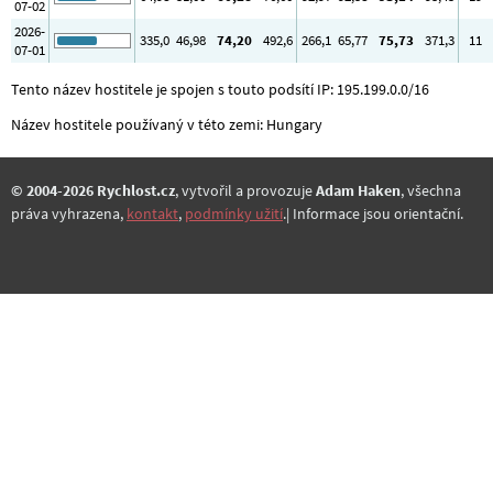
07-02
2026-
335
,0
46
,98
74
,20
492
,6
266
,1
65
,77
75
,73
371
,3
11
07-01
Tento název hostitele je spojen s touto podsítí IP: 195.199.0.0/16
Název hostitele používaný v této zemi: Hungary
© 2004-2026 Rychlost.cz
, vytvořil a provozuje
Adam Haken
, všechna
práva vyhrazena,
kontakt
,
podmínky užití
.| Informace jsou orientační.