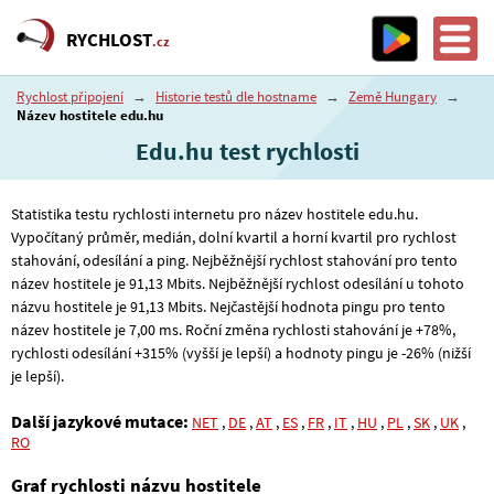
RYCHLOST
.cz
Rychlost připojení
→
Historie testů dle hostname
→
Země Hungary
→
Název hostitele edu.hu
Edu.hu test rychlosti
Statistika testu rychlosti internetu pro název hostitele edu.hu.
Vypočítaný průměr, medián, dolní kvartil a horní kvartil pro rychlost
stahování, odesílání a ping. Nejběžnější rychlost stahování pro tento
název hostitele je 91
,13
Mbits. Nejběžnější rychlost odesílání u tohoto
názvu hostitele je 91
,13
Mbits. Nejčastější hodnota pingu pro tento
název hostitele je 7
,00
ms. Roční změna rychlosti stahování je +78%,
rychlosti odesílání +315% (vyšší je lepší) a hodnoty pingu je -26% (nižší
je lepší).
Další jazykové mutace:
NET
,
DE
,
AT
,
ES
,
FR
,
IT
,
HU
,
PL
,
SK
,
UK
,
RO
Graf rychlosti názvu hostitele