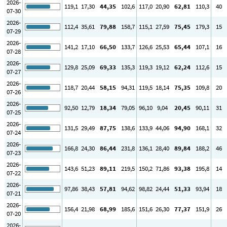
2026-
119
,1
17
,30
44
,35
102
,6
117
,0
20
,90
62
,81
110
,3
40
07-30
2026-
112
,4
35
,61
79
,88
158
,7
115
,1
27
,59
75
,45
179
,3
15
07-29
2026-
141
,2
17
,10
66
,50
133
,7
126
,6
25
,53
65
,44
107
,1
16
07-28
2026-
129
,8
25
,09
69
,33
135
,3
119
,3
19
,12
62
,24
112
,6
15
07-27
2026-
118
,7
20
,44
58
,15
94
,31
119
,5
18
,14
75
,35
109
,8
20
07-26
2026-
92
,50
12
,79
18
,34
79
,05
96
,10
9
,04
20
,45
90
,11
31
07-25
2026-
131
,5
29
,49
87
,75
138
,6
133
,9
44
,06
94
,90
168
,1
32
07-24
2026-
166
,8
24
,30
86
,44
231
,8
136
,1
28
,40
89
,84
188
,2
46
07-23
2026-
143
,6
51
,23
89
,11
219
,5
150
,2
71
,86
93
,38
195
,8
14
07-22
2026-
97
,86
38
,43
57
,81
94
,62
98
,82
24
,44
51
,33
93
,94
18
07-21
2026-
156
,4
21
,98
68
,99
185
,6
151
,6
26
,30
77
,37
151
,9
26
07-20
2026-