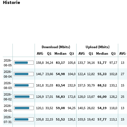
Historie
Download (Mbits)
Upload (Mbits)
AVG
Q1
Median
Q3
AVG
Q1
Median
Q3
AVG
2026-
158
,8
34
,24
83
,17
105
,6
133
,7
34
,16
51
,77
97
,17
13
08-05
2026-
146
,7
23
,66
54
,98
104
,0
122
,4
12
,82
55
,33
102
,8
27
08-04
2026-
161
,8
31
,03
83
,54
232
,9
157
,5
30
,79
88
,52
133
,1
15
08-03
2026-
126
,9
17
,01
56
,83
172
,6
128
,0
13
,67
66
,00
128
,2
25
08-02
2026-
120
,1
33
,52
59
,08
94
,25
140
,5
26
,02
54
,19
118
,0
13
08-01
2026-
105
,8
22
,15
51
,52
126
,1
103
,5
19
,42
57
,77
113
,1
15
07-31