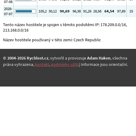
07-08
2026-
105
,2
30
,12
90
,69
96
,38
91
,26
28
,58
64
,54
97
,89
15
07-07
Tento název hostitele je spojen s těmito podsítěmi IP: 178.209.0.0/16,
213.168.0.0/16
Název hostitele používaný v této zemi: Czech Republic
© 2004-2026 Rychlost.cz
, vytvořil a provozuje
Adam Haken
, všechna
práva vyhrazena,
kontakt
,
podmínky užití
.| Informace jsou orientační.