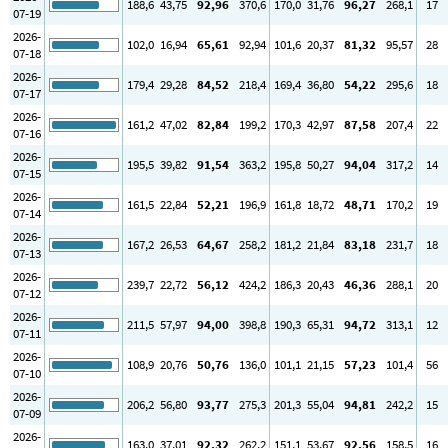
188
,6
43
,75
92
,96
370
,6
170
,0
31
,76
96
,27
268
,1
17
07-19
2026-
102
,0
16
,94
65
,61
92
,94
101
,6
20
,37
81
,32
95
,57
28
07-18
2026-
179
,4
29
,28
84
,52
218
,4
169
,4
36
,80
54
,22
295
,6
18
07-17
2026-
161
,2
47
,02
82
,84
199
,2
170
,3
42
,97
87
,58
207
,4
22
07-16
2026-
195
,5
39
,82
91
,54
363
,2
195
,8
50
,27
94
,04
317
,2
14
07-15
2026-
161
,5
22
,84
52
,21
196
,9
161
,8
18
,72
48
,71
170
,2
19
07-14
2026-
167
,2
26
,53
64
,67
258
,2
181
,2
21
,84
83
,18
231
,7
18
07-13
2026-
239
,7
22
,72
56
,12
424
,2
186
,3
20
,43
46
,36
288
,1
20
07-12
2026-
211
,5
57
,97
94
,00
398
,8
190
,3
65
,31
94
,72
313
,1
12
07-11
2026-
108
,9
20
,76
50
,76
136
,0
101
,1
21
,15
57
,23
101
,4
56
07-10
2026-
206
,2
56
,80
93
,77
275
,3
201
,3
55
,04
94
,81
242
,2
15
07-09
2026-
163
,0
37
,01
92
,32
262
,2
151
,1
53
,67
92
,56
158
,5
16