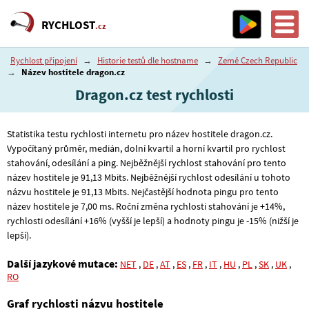
RYCHLOST
.cz
Rychlost připojení
→
Historie testů dle hostname
→
Země Czech Republic
→
Název hostitele dragon.cz
Dragon.cz test rychlosti
Statistika testu rychlosti internetu pro název hostitele dragon.cz.
Vypočítaný průměr, medián, dolní kvartil a horní kvartil pro rychlost
stahování, odesílání a ping. Nejběžnější rychlost stahování pro tento
název hostitele je 91
,13
Mbits. Nejběžnější rychlost odesílání u tohoto
názvu hostitele je 91
,13
Mbits. Nejčastější hodnota pingu pro tento
název hostitele je 7
,00
ms. Roční změna rychlosti stahování je +14%,
rychlosti odesílání +16% (vyšší je lepší) a hodnoty pingu je -15% (nižší je
lepší).
Další jazykové mutace:
NET
,
DE
,
AT
,
ES
,
FR
,
IT
,
HU
,
PL
,
SK
,
UK
,
RO
Graf rychlosti názvu hostitele